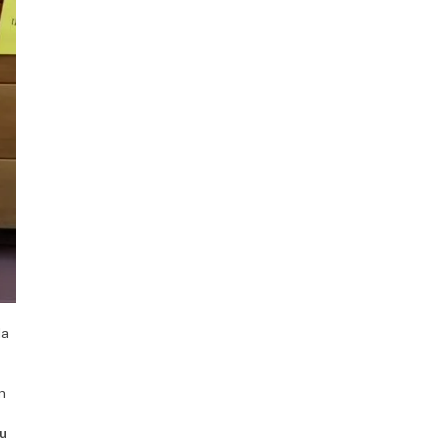
da
n
u