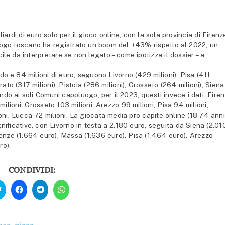
iardi di euro solo per il gioco online, con la sola provincia di Firenz
oluogo toscano ha registrato un boom del +43% rispetto al 2022, un
ile da interpretare se non legato – come ipotizza il dossier – a
do e 84 milioni di euro, seguono Livorno (429 milioni), Pisa (411
rato (317 milioni), Pistoia (286 milioni), Grosseto (264 milioni), Siena
ndo ai soli Comuni capoluogo, per il 2023, questi invece i dati: Fire
milioni, Grosseto 103 milioni, Arezzo 99 milioni, Pisa 94 milioni,
ni, Lucca 72 milioni. La giocata media pro capite online (18-74 anni
nificative, con Livorno in testa a 2.180 euro, seguita da Siena (2.01
irenze (1.664 euro), Massa (1.636 euro), Pisa (1.464 euro), Arezzo
ro).
CONDIVIDI:
Fai
Fai
Fai
Fai
clic
clic
clic
clic
qui
per
per
per
per
condividere
condividere
condividere
condividere
su
su
su
su
Facebook
Telegram
WhatsApp
Twitter
(Si
(Si
(Si