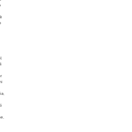
o
 è
o
el
i
er
ni
ia,
i
ne,
e