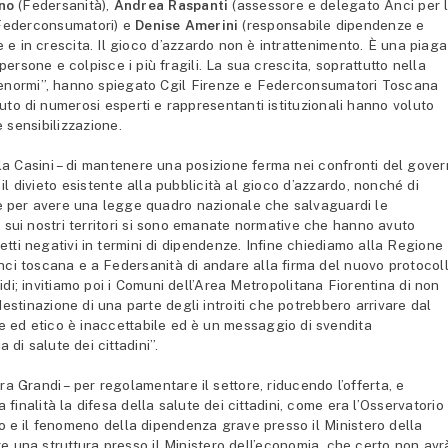
nno
(Federsanità),
Andrea Raspanti
(assessore e delegato Anci per 
 Federconsumatori) e
Denise Amerini
(responsabile dipendenze e
e in crescita. Il gioco d’azzardo non è intrattenimento. È una piaga
persone e colpisce i più fragili. La sua crescita, soprattutto nella
 enormi”, hanno spiegato Cgil Firenze e Federconsumatori Toscana
uto di numerosi esperti e rappresentanti istituzionali hanno voluto
 sensibilizzazione.
arla Casini – di mantenere una posizione ferma nei confronti del gove
il divieto esistente alla pubblicità al gioco d’azzardo, nonché di
ne per avere una legge quadro nazionale che salvaguardi le
sui nostri territori si sono emanate normative che hanno avuto
etti negativi in termini di dipendenze. Infine chiediamo alla Regione
’Anci toscana e a Federsanità di andare alla firma del nuovo protocol
idi; invitiamo poi i Comuni dell’Area Metropolitana Fiorentina di non
estinazione di una parte degli introiti che potrebbero arrivare dal
e ed etico è inaccettabile ed è un messaggio di svendita
 di salute dei cittadini”.
Grandi – per regolamentare il settore, riducendo l’offerta, e
inalità la difesa della salute dei cittadini, come era l’Osservatorio
do e il fenomeno della dipendenza grave presso il Ministero della
e una struttura presso il Ministero dell’economia, che certo non avr