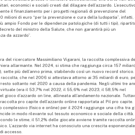
tari, economici e sociali creati dal dilagare dell’azzardo. L’esecutiv
te il finanziamento per i progetti regionali di prevenzione del
 milioni di euro “per la prevenzione e cura della ludopatia”, infatti,
ù ampio Fondo per le dipendenze patologiche (di tutti i tipi), ripartit
 decreto del ministro della Salute, che non garantirà più un
nza da azzardo”.
a del ricercatore Massimiliano Vigarani, la raccolta complessiva d
niera allarmante. Nel 2024, si stima che raggiunga circa 157 miliard
, sette più dell’anno prima, stabilendo così un nuovo record storico.
accolta, che nel 2006 si attestava attorno ai 35 miliardi di euro, p
rresto soltanto nel 2020 a causa della pandemia. Negli ultimi tre an
 virtuale (era il 53,7% nel 2022, il 55,6% nel 2023, il 58,5% nel
l gioco d’azzardo on line, allineata all’andamento nazionale. Tuttav
raccolta pro capite dell’azzardo online rapportata al Pil pro capite.
 complessivo (fisico e online) per il 2024 raggiunge una cifra tra gl
incide in modo rilevante sul tessuto economico e sociale della città.
secondo le stime, il 51,2% delle giocate avviene tramite raccolta onli
sico. L’azzardo via internet ha conosciuto una crescita esponenzial
 di accesso.