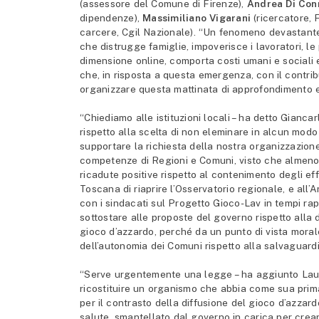
(assessore del Comune di Firenze),
Andrea Di Co
dipendenze),
Massimiliano Vigarani
(ricercatore,
carcere, Cgil Nazionale). “Un fenomeno devastante 
che distrugge famiglie, impoverisce i lavoratori, le 
dimensione online, comporta costi umani e sociali
che, in risposta a questa emergenza, con il contrib
organizzare questa mattinata di approfondimento e
“Chiediamo alle istituzioni locali – ha detto Gianc
rispetto alla scelta di non eleminare in alcun modo 
supportare la richiesta della nostra organizzazio
competenze di Regioni e Comuni, visto che almeno 
ricadute positive rispetto al contenimento degli eff
Toscana di riaprire l’Osservatorio regionale, e all
con i sindacati sul Progetto Gioco-Lav in tempi rap
sottostare alle proposte del governo rispetto alla d
gioco d’azzardo, perché da un punto di vista moral
dell’autonomia dei Comuni rispetto alla salvaguardia
“Serve urgentemente una legge – ha aggiunto Laura 
ricostituire un organismo che abbia come sua prima f
per il contrasto della diffusione del gioco d’azzar
salute, smantellato dal governo in carica per crear