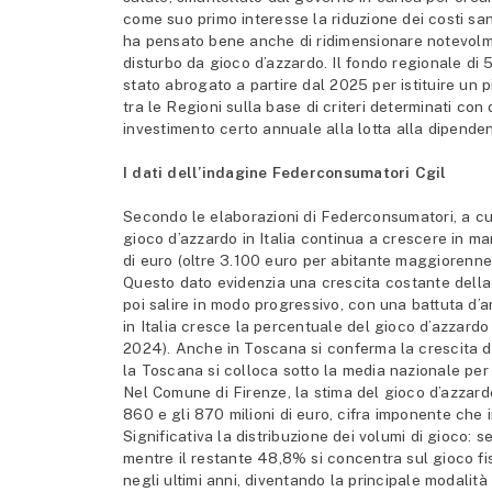
come suo primo interesse la riduzione dei costi sani
ha pensato bene anche di ridimensionare notevolmen
disturbo da gioco d’azzardo. Il fondo regionale di 50
stato abrogato a partire dal 2025 per istituire un pi
tra le Regioni sulla base di criteri determinati con
investimento certo annuale alla lotta alla dipende
I dati dell’indagine Federconsumatori Cgil
Secondo le elaborazioni di Federconsumatori, a cur
gioco d’azzardo in Italia continua a crescere in ma
di euro (oltre 3.100 euro per abitante maggiorenne)
Questo dato evidenzia una crescita costante della r
poi salire in modo progressivo, con una battuta d’a
in Italia cresce la percentuale del gioco d’azzardo
2024). Anche in Toscana si conferma la crescita de
la Toscana si colloca sotto la media nazionale per 
Nel Comune di Firenze, la stima del gioco d’azzardo
860 e gli 870 milioni di euro, cifra imponente che 
Significativa la distribuzione dei volumi di gioco: 
mentre il restante 48,8% si concentra sul gioco fi
negli ultimi anni, diventando la principale modalità