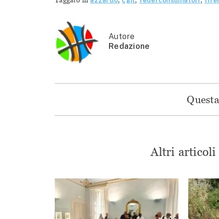
Taggato in
azzardo
,
cgil
,
federconsumatori
,
fire
Autore
Redazione
Questa 
Altri articol