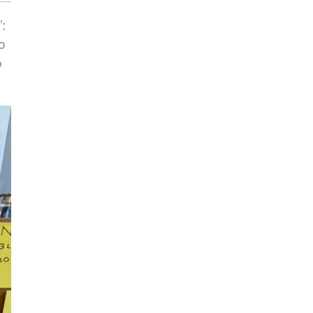
”:
o
o