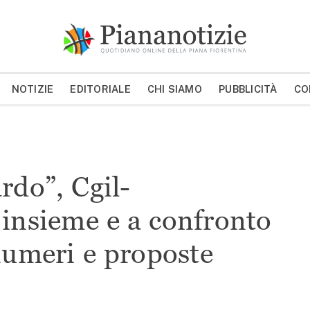
Piana Notizie
Le notizie della Piana
NOTIZIE
EDITORIALE
CHI SIAMO
PUBBLICITÀ
CO
MOSTRA/NASCONDI CERCA
rdo”, Cgil-
insieme e a confronto
numeri e proposte