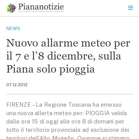
Vai
la
SEARCH
ME
contenuto
PR
Piana Notizie
Le notizie della Piana
NEWS
Nuovo allarme meteo per
il 7 e l’8 dicembre, sulla
Piana solo pioggia
07.12.2012
FIRENZE – La Regione Toscana ha emesso
una nuova allerta meteo per: PIOGGIA valida
dalle ore 15 di oggi alle ore 8 di domani per
tutto il territorio provinciale ad esclusione dei
territori dell’Alto Mugello. Ovunque si stimano