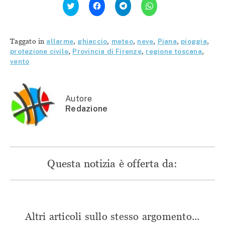
clic
clic
clic
clic
qui
per
per
per
per
condividere
condividere
condividere
condividere
su
su
su
su
Facebook
Telegram
WhatsApp
Twitter
(Si
(Si
(Si
Taggato in
allarme
,
ghiaccio
,
meteo
,
neve
,
Piana
,
pioggia
,
(Si
apre
apre
apre
apre
in
in
in
protezione civile
,
Provincia di Firenze
,
regione toscana
,
in
una
una
una
vento
una
nuova
nuova
nuova
nuova
finestra)
finestra)
finestra)
finestra)
Autore
Redazione
Questa notizia è offerta da:
Altri articoli sullo stesso argomento...