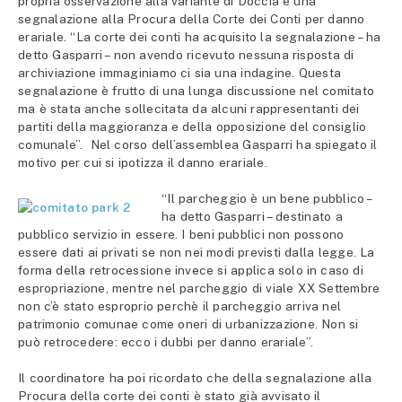
propria osservazione alla variante di Doccia e una
segnalazione alla Procura della Corte dei Conti per danno
erariale. “La corte dei conti ha acquisito la segnalazione – ha
detto Gasparri – non avendo ricevuto nessuna risposta di
archiviazione immaginiamo ci sia una indagine. Questa
segnalazione è frutto di una lunga discussione nel comitato
ma è stata anche sollecitata da alcuni rappresentanti dei
partiti della maggioranza e della opposizione del consiglio
comunale”. Nel corso dell’assemblea Gasparri ha spiegato il
motivo per cui si ipotizza il danno erariale.
“Il parcheggio è un bene pubblico –
ha detto Gasparri – destinato a
pubblico servizio in essere. I beni pubblici non possono
essere dati ai privati se non nei modi previsti dalla legge. La
forma della retrocessione invece si applica solo in caso di
espropriazione, mentre nel parcheggio di viale XX Settembre
non c’è stato esproprio perchè il parcheggio arriva nel
patrimonio comunae come oneri di urbanizzazione. Non si
può retrocedere: ecco i dubbi per danno erariale”.
Il coordinatore ha poi ricordato che della segnalazione alla
Procura della corte dei conti è stato già avvisato il