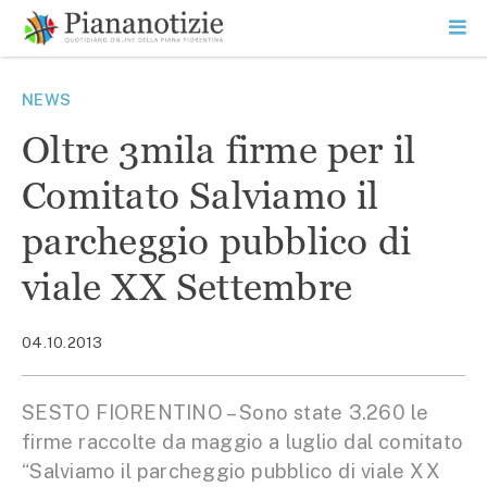
Vai
la
SEARCH
ME
contenuto
PR
Piana Notizie
Le notizie della Piana
NEWS
Oltre 3mila firme per il
Comitato Salviamo il
parcheggio pubblico di
viale XX Settembre
04.10.2013
SESTO FIORENTINO – Sono state 3.260 le
firme raccolte da maggio a luglio dal comitato
“Salviamo il parcheggio pubblico di viale XX