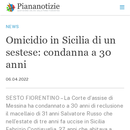
Vai
la
SEARCH
ME
contenuto
PR
Piana Notizie
Le notizie della Piana
NEWS
Omicidio in Sicilia di un
sestese: condanna a 30
anni
06.04.2022
SESTO FIORENTINO – La Corte d’assise di
Messina ha condannato a 30 anni di reclusione
il macellaio di 31 anni Salvatore Russo che
nell’estate di tre anni fa uccise in Sicilia
Fabrizio Contiguglia, 27 anni che abitava a