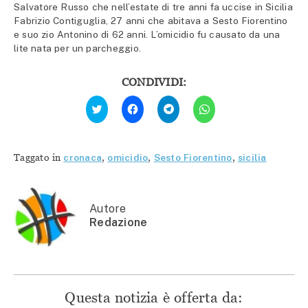
Salvatore Russo che nell’estate di tre anni fa uccise in Sicilia
Fabrizio Contiguglia, 27 anni che abitava a Sesto Fiorentino
e suo zio Antonino di 62 anni. L’omicidio fu causato da una
lite nata per un parcheggio.
CONDIVIDI:
Fai
Fai
Fai
Fai
clic
clic
clic
clic
qui
per
per
per
per
condividere
condividere
condividere
condividere
su
su
su
su
Facebook
Telegram
WhatsApp
Twitter
(Si
(Si
(Si
Taggato in
cronaca
,
omicidio
,
Sesto Fiorentino
,
sicilia
(Si
apre
apre
apre
apre
in
in
in
in
una
una
una
una
nuova
nuova
nuova
nuova
finestra)
finestra)
finestra)
finestra)
Autore
Redazione
Questa notizia è offerta da: