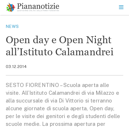
Vai
la
SEARCH
ME
contenuto
PR
Piana Notizie
Le notizie della Piana
NEWS
Open day e Open Night
all’Istituto Calamandrei
03.12.2014
SESTO FIORENTINO – Scuola aperta alle
visite. All’Istituto Calamandrei di via Milazzo e
alla succursale di via Di Vittorio si terranno
alcune giornate di scuola aperta, Open day,
per le visite dei genitori e degli studenti delle
scuole medie. La prossima apertura per