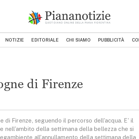
Piana Notizie
Le notizie della Piana
NOTIZIE
EDITORIALE
CHI SIAMO
PUBBLICITÀ
CO
MOSTRA/NASCONDI CERCA
fogne di Firenze
di Firenze, seguendo il percorso dell’acqua. E’ il
 nell’ambito della settimana della bellezza che si
di Legambiente all’annullamento della settimana della