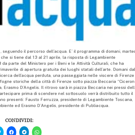
 seguendo il percorso dell’acqua. E’ il programma di domani, marte
 che si tiene dal 13 al 21 aprile, la risposta di Legambiente
da parte del Ministero per i Beni e le Attività Culturali, che ha
maverile di apertura gratuita dei luoghi statali dell’arte. Domani da
 ricerca dell’acqua perduta, una passeggiata nelle viscere di Firenze
le fogne storiche della città di Firenze sotto piazza Beccaria “Ciceron
a, Erasmo D’Angelis. Il ritrovo sarà in piazza Beccaria nei pressi del
rtecipare prima di scendere nel sottosuolo verrà distribuito tutto il
ranno presenti: Fausto Ferruzza, presidente di Legambiente Toscana,
mbiente ed Erasmo D’Angelis, presidente di Publiacqua.
CONDIVIDI:
Fai
Fai
Fai
Fai
clic
clic
clic
clic