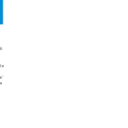
dì
lle
e”
la