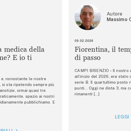
Autore
Massimo C
09.02.2026
a medica della
Fiorentina, il te
e? E io ti
di passo
CAMPI BISENZIO – Il nostro au
all’inizio del 2026, era stato
e, nonostante le nostre
serie B. Il quartultimo posto
 si sta ripetendo sempre più
punti… Oggi ne dista 3, ma co
anotizie, ormai quasi tre
rimanenti […]
raticamente, spazio ai nostri
tidianamente pubblichiamo. E
LEGGI 
RIALI