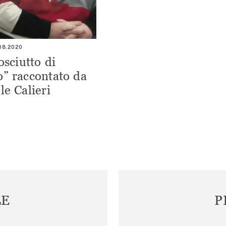
.08.2020
osciutto di
” raccontato da
le Calieri
LE
P