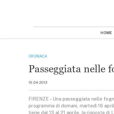
Vai
la
contenuto
HOME
CRONACA
Passeggiata nelle 
15.04.2013
FIRENZE – Una passeggiata nelle fogne 
programma di domani, martedì 16 aprile
tiene dal 13 al 21 aprile, la risposta 