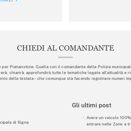
CHIEDI AL COMANDANTE
er Piananotizie. Quella con il comandante della Polizia municipale s
trerà, chiarirà, approfondirà tutte le tematiche legate all’attualità e
mento della testata – che comunque sta facendo registrare numeri imp
Gli ultimi post
Avere un veicolo 100% e
cipale di Signa
entrare nelle Zone a tra