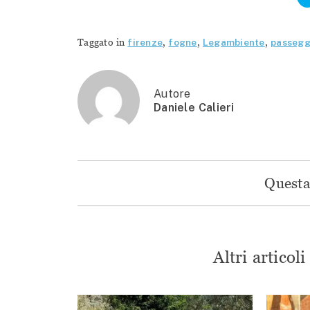
Taggato in
firenze
,
fogne
,
Legambiente
,
passegg
Autore
Daniele Calieri
Questa 
Altri articol