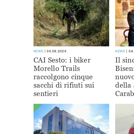
NEWS
06.08.2026
NEWS
04
CAI Sesto: i biker
Il si
Morello Trails
Bisen
raccolgono cinque
nuov
sacchi di rifiuti sui
della
sentieri
Carab