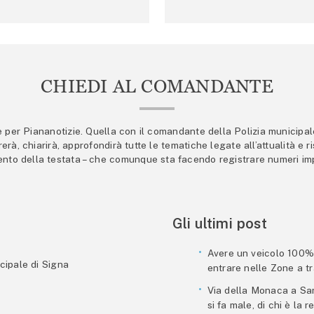
CHIEDI AL COMANDANTE
er Piananotizie. Quella con il comandante della Polizia municipale s
trerà, chiarirà, approfondirà tutte le tematiche legate all’attualità e
mento della testata – che comunque sta facendo registrare numeri imp
Gli ultimi post
Avere un veicolo 100% e
cipale di Signa
entrare nelle Zone a tra
Via della Monaca a San
si fa male, di chi è la