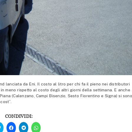
anciata da Eni. Il costo al litro per chi fa il pieno nei distributori
 in meno rispetto al costo degli altri giorni della settimana. E anche
la Piana (Calenzano, Campi Bisenzio, Sesto Fiorentino e Signa) si son
 cost”.
CONDIVIDI:
Fai
Fai
Fai
Fai
clic
clic
clic
clic
qui
per
per
per