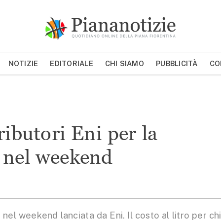
Piana Notizie
Le notizie della Piana
NOTIZIE
EDITORIALE
CHI SIAMO
PUBBLICITÀ
CO
MOSTRA/NASCONDI CERCA
ributori Eni per la
” nel weekend
nel weekend lanciata da Eni. Il costo al litro per ch