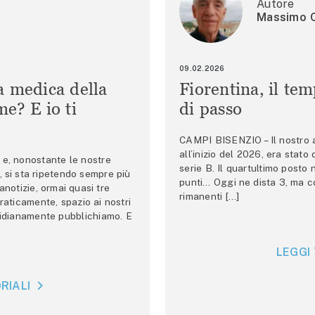
Autore
Massimo C
09.02.2026
a medica della
Fiorentina, il te
e? E io ti
di passo
CAMPI BISENZIO – Il nostro au
all’inizio del 2026, era stato
e, nonostante le nostre
serie B. Il quartultimo posto
 si sta ripetendo sempre più
punti… Oggi ne dista 3, ma co
anotizie, ormai quasi tre
rimanenti […]
raticamente, spazio ai nostri
tidianamente pubblichiamo. E
LEGGI 
RIALI