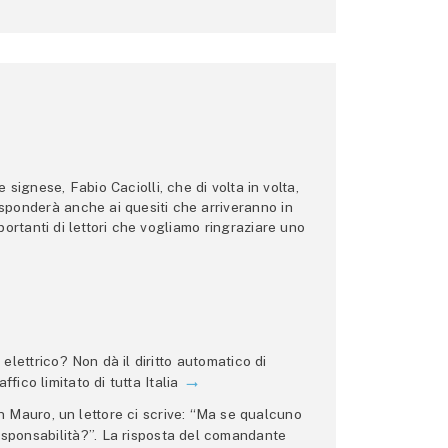
ignese, Fabio Caciolli, che di volta in volta,
 risponderà anche ai quesiti che arriveranno in
ortanti di lettori che vogliamo ringraziare uno
lettrico? Non dà il diritto automatico di
ffico limitato di tutta Italia
 Mauro, un lettore ci scrive: “Ma se qualcuno
 responsabilità?”. La risposta del comandante