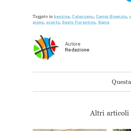
Taggato in
benzina
,
Calenzano
,
Campi Bisenzio
,
pieno
,
sconto
,
Sesto Fiorentino
,
Signa
Autore
Redazione
Questa 
Altri articol