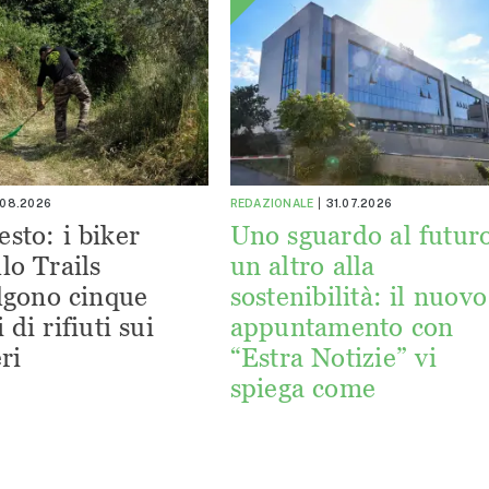
.08.2026
REDAZIONALE
31.07.2026
esto: i biker
Uno sguardo al futuro
lo Trails
un altro alla
lgono cinque
sostenibilità: il nuovo
 di rifiuti sui
appuntamento con
ri
“Estra Notizie” vi
spiega come