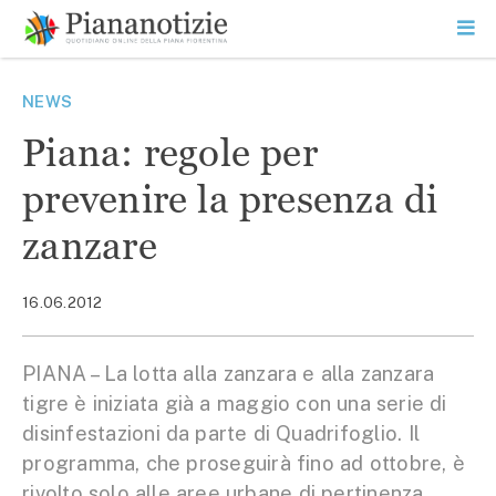
Vai
la
SEARCH
ME
contenuto
PR
Piana Notizie
Le notizie della Piana
NEWS
Piana: regole per
prevenire la presenza di
zanzare
16.06.2012
PIANA – La lotta alla zanzara e alla zanzara
tigre è iniziata già a maggio con una serie di
disinfestazioni da parte di Quadrifoglio. Il
programma, che proseguirà fino ad ottobre, è
rivolto solo alle aree urbane di pertinenza