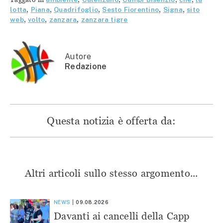
(Si
apre
apre
apre
apre
in
in
in
lotta
,
Piana
,
Quadrifoglio
,
Sesto Fiorentino
,
Signa
,
sito
in
una
una
una
web
,
volto
,
zanzara
,
zanzara tigre
una
nuova
nuova
nuova
nuova
finestra)
finestra)
finestra)
finestra)
Autore
Redazione
Questa notizia è offerta da:
Altri articoli sullo stesso argomento...
NEWS
09.08.2026
Davanti ai cancelli della Capp