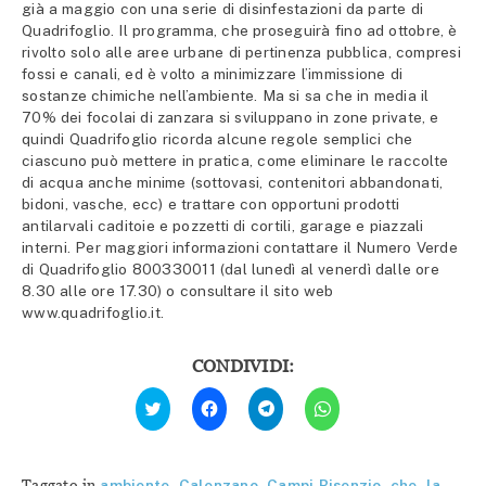
già a maggio con una serie di disinfestazioni da parte di
Quadrifoglio. Il programma, che proseguirà fino ad ottobre, è
rivolto solo alle aree urbane di pertinenza pubblica, compresi
fossi e canali, ed è volto a minimizzare l’immissione di
sostanze chimiche nell’ambiente. Ma si sa che in media il
70% dei focolai di zanzara si sviluppano in zone private, e
quindi Quadrifoglio ricorda alcune regole semplici che
ciascuno può mettere in pratica, come eliminare le raccolte
di acqua anche minime (sottovasi, contenitori abbandonati,
bidoni, vasche, ecc) e trattare con opportuni prodotti
antilarvali caditoie e pozzetti di cortili, garage e piazzali
interni. Per maggiori informazioni contattare il Numero Verde
di Quadrifoglio 800330011 (dal lunedì al venerdì dalle ore
8.30 alle ore 17.30) o consultare il sito web
www.quadrifoglio.it.
CONDIVIDI:
Fai
Fai
Fai
Fai
clic
clic
clic
clic
qui
per
per
per
per
condividere
condividere
condividere
condividere
su
su
su
su
Facebook
Telegram
WhatsApp
Twitter
(Si
(Si
(Si
Taggato in
ambiente
,
Calenzano
,
Campi Bisenzio
,
che
,
la