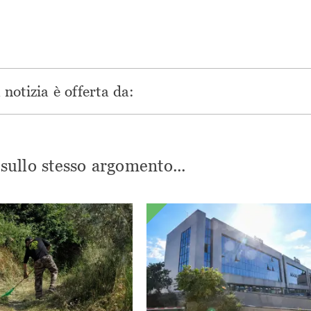
finestra)
notizia è offerta da:
i sullo stesso argomento...