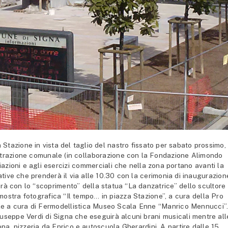
 Stazione in vista del taglio del nastro fissato per sabato prossimo,
istrazione comunale (in collaborazione con la Fondazione Alimondo
azioni e agli esercizi commerciali che nella zona portano avanti la
iative che prenderà il via alle 10.30 con la cerimonia di inaugurazion
rtirà con lo “scoprimento” della statua “La danzatrice” dello scultore
mostra fotografica “Il tempo… in piazza Stazione”, a cura della Pro
 scale a cura di Fermodellistica Museo Scala Enne “Manrico Mennucci”
iuseppe Verdi di Signa che eseguirà alcuni brani musicali mentre all
ropa, pizzeria da Enrico e autoscuola Gherardini. A partire dalle 15