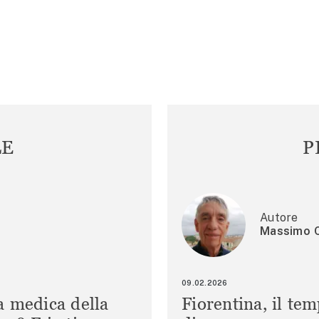
LE
P
Autore
Massimo C
09.02.2026
a medica della
Fiorentina, il te