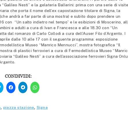
“Galileo Nesti” e la gelateria Ballerini: prima con una serie di visit
iaria che porta il nome dell’ex capostazione titolare di Signa, la
 (che andrà a far parte di una mostra) e subito dopo prendere un
6 con “Un salto indietro nel tempo” e le esibizioni di Moscerino, al
mbini e adulti a cura di Ivan e Francesca e alle 18.30 con “Un
tta dal romanzo di Carlo Collodi a cura dell’Auser Filo d’Argento. I
prile dalle 10 alle 17 con il seguente programma: esposizione
Fermodellistica Museo “Manrico Mennucci”, mostra fotografica “Il
mostra di plastici ferrovieri a cura di Fermodellistica Museo “Manri
viaria “Galileo Nesti” a cura dell’associazione ferrovieri Signa Onlu
’Argento.
CONDIVIDI:
Fai
Fai
Fai
Fai
clic
clic
clic
clic
qui
per
per
per
per
condividere
condividere
condividere
condividere
su
su
su
su
Facebook
Telegram
WhatsApp
Twitter
(Si
(Si
(Si
e
,
piazza stazione
,
Signa
(Si
apre
apre
apre
apre
in
in
in
in
una
una
una
una
nuova
nuova
nuova
nuova
finestra)
finestra)
finestra)