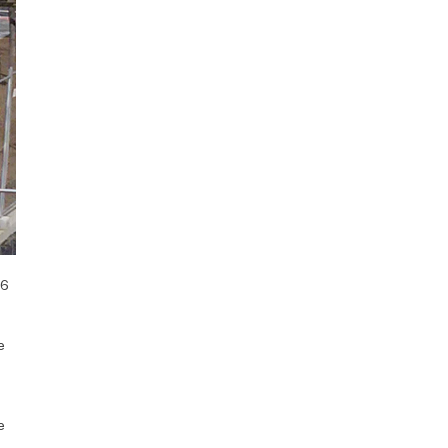
 6
e
.
e