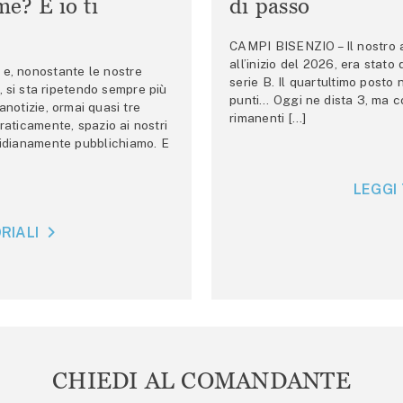
e? E io ti
di passo
CAMPI BISENZIO – Il nostro au
all’inizio del 2026, era stato
e, nonostante le nostre
serie B. Il quartultimo posto
 si sta ripetendo sempre più
punti… Oggi ne dista 3, ma co
anotizie, ormai quasi tre
rimanenti […]
raticamente, spazio ai nostri
tidianamente pubblichiamo. E
LEGGI 
RIALI
CHIEDI AL COMANDANTE