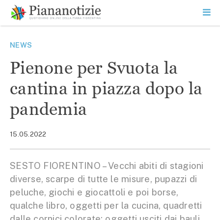
Vai
la
SEARCH
ME
contenuto
PR
Piana Notizie
Le notizie della Piana
NEWS
Pienone per Svuota la
cantina in piazza dopo la
pandemia
15.05.2022
SESTO FIORENTINO – Vecchi abiti di stagioni
diverse, scarpe di tutte le misure, pupazzi di
peluche, giochi e giocattoli e poi borse,
qualche libro, oggetti per la cucina, quadretti
dalle cornici colorate: oggetti usciti dai bauli