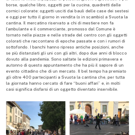
borse, qualche libro, oggetti per la cucina, quadretti dalle
cornici colorate: oggetti usciti dai bauli delle case dei sestesi
e oggi per tutto il giorno in vendita (o in scambio) a Svuota la
cantina. Il mercatino riservato a chi di mestiere non fa
l’ambulante e il commerciante, promosso dal Comune è
tornato nelle piazze e nelle strade del centro con gli oggetti
colorati che raccontano di epoche passate e con i rumori di
sottofondo. I banchi hanno ripreso antiche posizioni, anche
se più distanziati gli uni con gli altri, dopo due anni di blocco
dovuto alla pandemia. Sono saltate le edizioni primavera e
autonno di questo appuntamento che ha più il sapore di un
evento cittadino che di un mercato. Il bel tempo ha premiato
gli oltre 400 partecipanti a Svuota la cantina che, per tutta
la giornata hanno cercato di fare “buoni affari” e, in molti
casi significa disfarsi di un oggetto diventato inservibile.