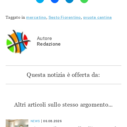
qui
per
per
per
per
condividere
condividere
condividere
condividere
su
su
su
su
Facebook
Telegram
WhatsApp
Twitter
(Si
(Si
(Si
Taggato in
mercatino
,
Sesto Fiorentino
,
svuota cantina
(Si
apre
apre
apre
apre
in
in
in
in
una
una
una
una
nuova
nuova
nuova
nuova
finestra)
finestra)
finestra)
finestra)
Autore
Redazione
Questa notizia è offerta da:
Altri articoli sullo stesso argomento...
NEWS
06.08.2026