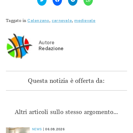
qui
per
per
per
per
condividere
condividere
condividere
condividere
su
su
su
su
Facebook
Telegram
WhatsApp
Twitter
(Si
(Si
(Si
Taggato in
Calenzano
,
carnevale
,
medievale
(Si
apre
apre
apre
apre
in
in
in
in
una
una
una
una
nuova
nuova
nuova
nuova
finestra)
finestra)
finestra)
finestra)
Autore
Redazione
Questa notizia è offerta da:
Altri articoli sullo stesso argomento...
NEWS
06.08.2026