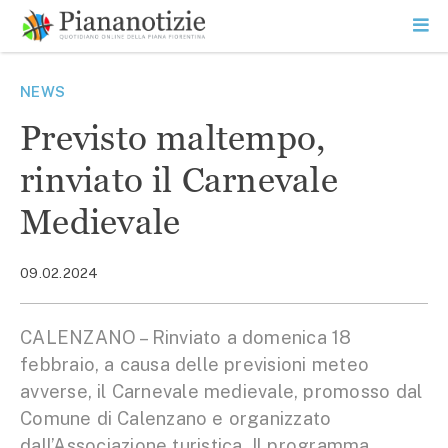
Vai
la
SEARCH
ME
contenuto
PR
Piana Notizie
Le notizie della Piana
NEWS
Previsto maltempo,
rinviato il Carnevale
Medievale
09.02.2024
CALENZANO – Rinviato a domenica 18
febbraio, a causa delle previsioni meteo
avverse, il Carnevale medievale, promosso dal
Comune di Calenzano e organizzato
dall’Associazione turistica. Il programma