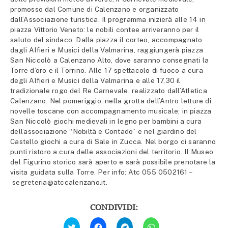
promosso dal Comune di Calenzano e organizzato
dall’Associazione turistica. Il programma inizierà alle 14 in
piazza Vittorio Veneto: le nobili contee arriveranno per il
saluto del sindaco. Dalla piazza il corteo, accompagnato
dagli Alfieri e Musici della Valmarina, raggiungerà piazza
San Niccolò a Calenzano Alto, dove saranno consegnati la
Torre d’oro e il Torrino. Alle 17 spettacolo di fuoco a cura
degli Alfieri e Musici della Valmarina e alle 17,30 il
tradizionale rogo del Re Carnevale, realizzato dall’Atletica
Calenzano. Nel pomeriggio, nella grotta dell’Antro letture di
novelle toscane con accompagnamento musicale; in piazza
San Niccolò giochi medievali in legno per bambini a cura
dell’associazione “Nobiltà e Contado” e nel giardino del
Castello giochi a cura di Sale in Zucca. Nel borgo ci saranno
punti ristoro a cura delle associazioni del territorio. Il Museo
del Figurino storico sarà aperto e sarà possibile prenotare la
visita guidata sulla Torre. Per info: Atc 055 0502161 –
segreteria@atccalenzano.it.
CONDIVIDI:
Fai
Fai
Fai
Fai
clic
clic
clic
clic