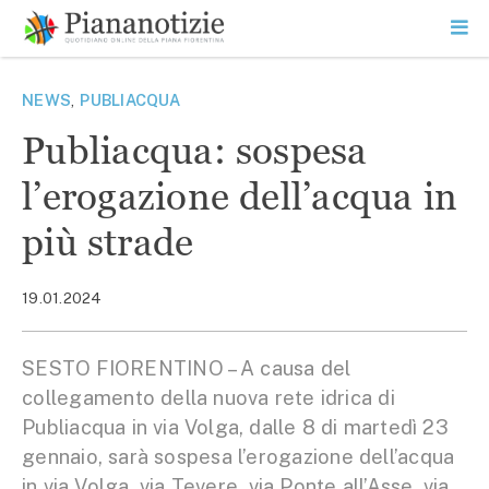
Vai
la
SEARCH
ME
contenuto
PR
Piana Notizie
Le notizie della Piana
NEWS
,
PUBLIACQUA
Publiacqua: sospesa
l’erogazione dell’acqua in
più strade
19.01.2024
SESTO FIORENTINO – A causa del
collegamento della nuova rete idrica di
Publiacqua in via Volga, dalle 8 di martedì 23
gennaio, sarà sospesa l’erogazione dell’acqua
in via Volga, via Tevere, via Ponte all’Asse, via