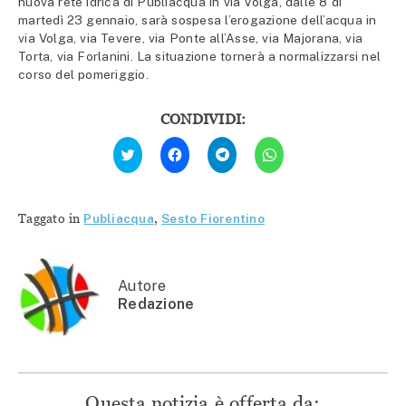
nuova rete idrica di Publiacqua in via Volga, dalle 8 di
martedì 23 gennaio, sarà sospesa l’erogazione dell’acqua in
via Volga, via Tevere, via Ponte all’Asse, via Majorana, via
Torta, via Forlanini. La situazione tornerà a normalizzarsi nel
corso del pomeriggio.
CONDIVIDI:
Fai
Fai
Fai
Fai
clic
clic
clic
clic
qui
per
per
per
per
condividere
condividere
condividere
condividere
su
su
su
su
Facebook
Telegram
WhatsApp
Twitter
(Si
(Si
(Si
Taggato in
Publiacqua
,
Sesto Fiorentino
(Si
apre
apre
apre
apre
in
in
in
in
una
una
una
una
nuova
nuova
nuova
nuova
finestra)
finestra)
finestra)
finestra)
Autore
Redazione
Questa notizia è offerta da: