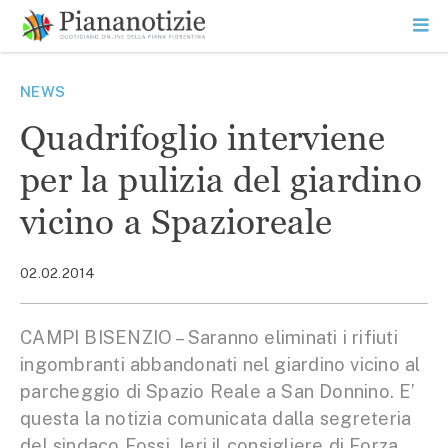
Vai
la
SEARCH
ME
contenuto
PR
Piana Notizie
Le notizie della Piana
NEWS
Quadrifoglio interviene
per la pulizia del giardino
vicino a Spazioreale
02.02.2014
CAMPI BISENZIO – Saranno eliminati i rifiuti
ingombranti abbandonati nel giardino vicino al
parcheggio di Spazio Reale a San Donnino. E’
questa la notizia comunicata dalla segreteria
del sindaco Fossi. Ieri il consigliere di Forza