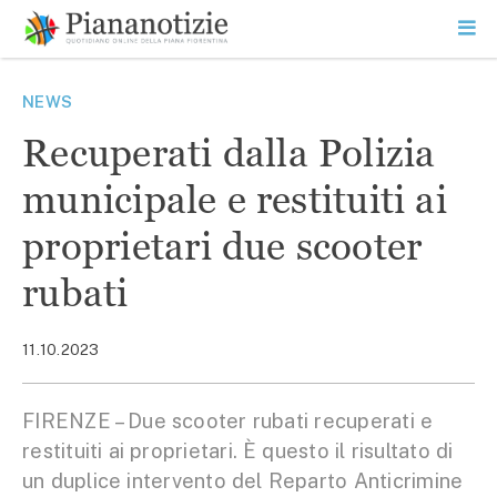
Vai
la
SEARCH
ME
contenuto
PR
Piana Notizie
Le notizie della Piana
NEWS
Recuperati dalla Polizia
municipale e restituiti ai
proprietari due scooter
rubati
11.10.2023
FIRENZE – Due scooter rubati recuperati e
restituiti ai proprietari. È questo il risultato di
un duplice intervento del Reparto Anticrimine