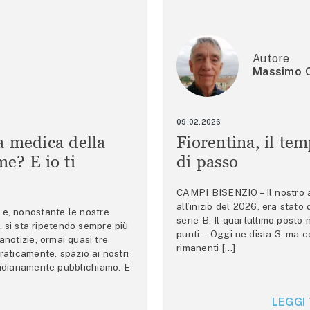
Autore
Massimo C
09.02.2026
a medica della
Fiorentina, il te
e? E io ti
di passo
CAMPI BISENZIO – Il nostro au
all’inizio del 2026, era stato
e, nonostante le nostre
serie B. Il quartultimo posto
 si sta ripetendo sempre più
punti… Oggi ne dista 3, ma co
anotizie, ormai quasi tre
rimanenti […]
raticamente, spazio ai nostri
tidianamente pubblichiamo. E
LEGGI 