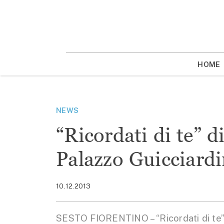
Vai
la
contenuto
HOME
NEWS
“Ricordati di te” 
Palazzo Guicciardi
10.12.2013
SESTO FIORENTINO – “Ricordati di te” i