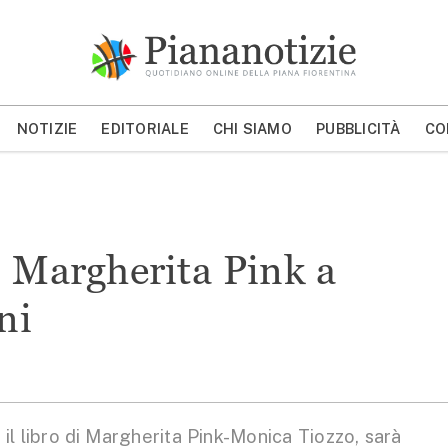
Piana Notizie
Le notizie della Piana
NOTIZIE
EDITORIALE
CHI SIAMO
PUBBLICITÀ
CO
MOSTRA/NASCONDI CERCA
di Margherita Pink a
ni
l libro di Margherita Pink-Monica Tiozzo, sarà