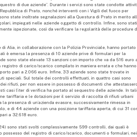
sequestro di due aziende”. Durante i servizi sono state condotte attivi
 Repubblica di Prato, nonché interventi con i Vigili del fuoco per
, sono state inoltrate segnalazioni alla Questura di Prato in merito al
golari, impiegati nelle aziende oggetto di controllo. Infine, sono stat
ente ispezionate, così da verificare la regolarità delle procedure d
le di Alia, in collaborazione con la Polizia Provinciale, hanno portato
li è emersa la presenza di 10 aziende prive di formulari per la
iende sono state elevate 13 sanzioni con importo che va da 516 euro 
registro di carico/scarico compilato in maniera errata e che hanno
porto pari a 2.066 euro. Infine, 33 aziende sono state trovate in
ti speciali. Sul totale dei controlli effettuati, in quattro casi sono
dei rifiuti, per non essere in possesso di documenti che attestassero
sti casi l’iter di verifica ha portato al sequestro delle aziende. In tali
e tariffaria e le dotazioni per il servizio di raccolta di rifiuti urbani
sa la presenza di un’azienda evasore, successivamente rimessa in
lo, e di 44 aziende con una posizione tariffaria aperta, di cui 31 co
 pari a 32.618 euro.
4) sono stati svolti complessivamente 599 controlli, dai quali è
possesso del registro di carico/scarico, documenti o formulari, nei