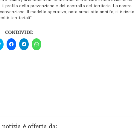
il profilo della prevenzione e del controllo del territorio. La nostra
onvenzione. Il modello operativo, nato ormai otto anni fa, si è rivel
ltà territoriali”.
CONDIVIDI:
Fai
Fai
Fai
Fai
clic
clic
clic
clic
qui
per
per
per
per
condividere
condividere
condividere
condividere
su
su
su
su
Facebook
Telegram
WhatsApp
Twitter
(Si
(Si
(Si
(Si
apre
apre
apre
apre
in
in
in
in
una
una
una
una
nuova
nuova
nuova
nuova
finestra)
finestra)
finestra)
finestra)
notizia è offerta da: