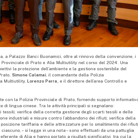
a, a Palazzo Banci Buonamici, oltre al rinnovo della convenzione, i
ia Provinciale di Prato e Alia Multiutility nel corso del 2024. Una
ettivi la protezione dell’ambiente e la gestione sostenibile del
 Prato,
Simone Calamai
, il comandante della Polizia
ia Multiutility,
Lorenzo Perra,
e il direttore dell’area Controllo e
te con la Polizia Provinciale di Prato, fornendo supporto informativ
 di lingua cinese. Tra le attività principali si segnalano:
i tessili; verifica della corretta gestione degli scarti tessili e delle
one industriali e misure contro l’abbandono dei rifiuti; verifica della
a posizione tariffaria e delle attrezzature per lo smaltimento dei rifiut
re ciascuno, – si legge in una nota – sono effettuati da una pattuglia
ferente di Alia e hanno portato a risultati significativi, tra cui la