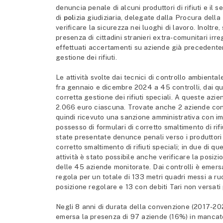
denuncia penale di alcuni produttori di rifiuti e il 
di
pol
izia giudiziaria, delegate dalla Procura della
verificare la sicurezza nei luoghi di lavoro. Inoltre
presenza di cittadini stranieri extra-comunitari irre
effettuati accertamenti su aziende già precedentem
gestione dei rifiuti.
Le attività svolte dai tecnici di controllo ambienta
fra gennaio e dicembre 2024 a 45 controlli, dai qua
corretta gestione dei rifiuti speciali. A queste az
2.066 euro ciascuna. Trovate anche 2 aziende con 
quindi ricevuto una sanzione amministrativa con im
possesso di formulari di corretto smaltimento di rifiu
state presentate denunce penali verso i produttori 
corretto smaltimento di rifiuti speciali; in due di que
attività è stato possibile anche verificare la posizion
delle 45 aziende monitorate. Dai controlli è emer
regola per un totale di 133 metri quadri messi a ruo
posizione regolare e 13 con debiti Tari non versati
Negli 8 anni di durata della convenzione (2017-202
emersa la presenza di 97 aziende (16%) in mancato 