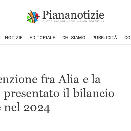
Piana Notizie
Le notizie della Piana
NOTIZIE
EDITORIALE
CHI SIAMO
PUBBLICITÀ
CO
MOSTRA/NASCONDI CERCA
nzione fra Alia e la
 presentato il bilancio
te nel 2024