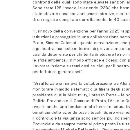
confronti delle quali sono state elevate sanzioni 
Sono state 128, invece, le aziende (22%) che hanno
state elevate caso sanzioni amministrative, mentre
di un registro compilato correttamente. In 40 casi 
“Il rinnovo della convenzione per l’anno 2025 rap
istituzioni a proseguire in una collaborazione sempr
Prato, Simone Calamai – questa convenzione, che pr
significativi, non solo in termini di prevenzione e 
così da deterrente per chi tenta di eludere le norm
le sfide ambientali in modo efficace e coeso, con par
Lavorare insieme su temi così cruciali per il nostr
per le future generazioni”.
“Si rafforza e si rinnova la collaborazione tra Alia
monitorare in modo sistematico la filiera degli scart
presidente di Alia Multiutility, Lorenzo Perra – la n
Polizia Provinciale, il Comune di Prato, l’Asl e la 
riveste anche una fondamentale funzione educativa 
beneficio delle aziende tessili locali. Spero vivame
il controllo e la vigilanza sono sempre più indispens
Provinciale da sempre mette al primo posto la tute
il comandante
Michele Pellegrini
– Per questo mot