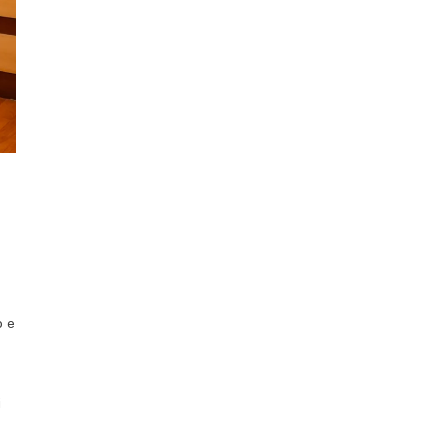
o e
i