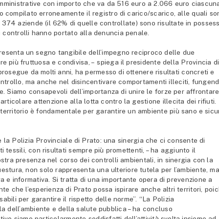
amministrative con importo che va da 516 euro a 2.066 euro ciascun
 compilato erroneamente il registro di carico/scarico, alle quali so
 374 aziende (il 62% di quelle controllate) sono risultate in posses
i controlli hanno portato alla denuncia penale.
presenta un segno tangibile dell’impegno reciproco delle due
e più fruttuosa e condivisa, – spiega il presidente della Provincia d
osegue da molti anni, ha permesso di ottenere risultati concreti e
controllo, ma anche nel disincentivare comportamenti illeciti, fungen
e. Siamo consapevoli dell’importanza di unire le forze per affrontar
ticolare attenzione alla lotta contro la gestione illecita dei rifiuti.
o territorio è fondamentale per garantire un ambiente più sano e sicu
 e la Polizia Provinciale di Prato: una sinergia che ci consente di
i tessili, con risultati sempre più promettenti, – ha aggiunto il
ostra presenza nel corso dei controlli ambientali, in sinergia con la
Questura, non solo rappresenta una ulteriore tutela per l’ambiente, m
e informativa. Si tratta di una importante opera di prevenzione a
nte che l’esperienza di Prato possa ispirare anche altri territori, poi
abili per garantire il rispetto delle norme”. “La Polizia
la dell’ambiente e della salute pubblica – ha concluso
ivo siamo particolarmente soddisfatti dell’attività svolta insieme ad