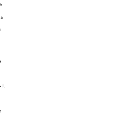
tà
la
i
i
a
 il
n