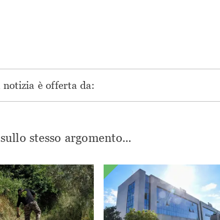
in
una
una
una
una
nuova
nuova
nuova
nuova
finestra)
finestra)
finestra)
finestra)
notizia è offerta da:
i sullo stesso argomento...