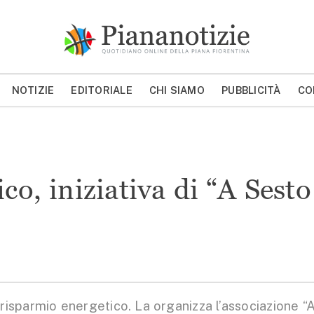
Piana Notizie
Le notizie della Piana
NOTIZIE
EDITORIALE
CHI SIAMO
PUBBLICITÀ
CO
MOSTRA/NASCONDI CERCA
co, iniziativa di “A Sesto
isparmio energetico. La organizza l’associazione “