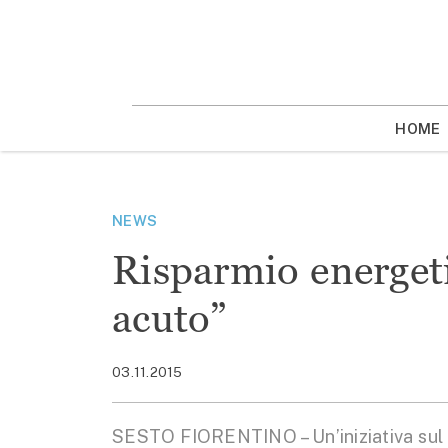
Vai
la
contenuto
HOME
NEWS
Risparmio energeti
acuto”
03.11.2015
SESTO FIORENTINO – Un’iniziativa sul r