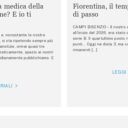
a medica della
Fiorentina, il te
e? E io ti
di passo
CAMPI BISENZIO – Il nostro au
all’inizio del 2026, era stato
e, nonostante le nostre
serie B. Il quartultimo posto
 si sta ripetendo sempre più
punti… Oggi ne dista 3, ma co
anotizie, ormai quasi tre
rimanenti […]
raticamente, spazio ai nostri
tidianamente pubblichiamo. E
LEGGI 
RIALI