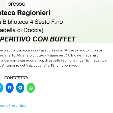
ergetico. La organizza l’associazione “A Sesto acuto”, con la
 alle 16,45 alla biblioteca Ragionieri. “A b c del risparmio
erà dei vantaggi economici, di aspetti tecnici e incentivi fiscali per
l termine dell’iniziativa, alle 19, un aperitivo.
CONDIVIDI:
Fai
Fai
Fai
Fai
clic
clic
clic
clic
qui
per
per
per
per
condividere
condividere
condividere
condividere
su
su
su
su
Facebook
Telegram
WhatsApp
Twitter
(Si
(Si
(Si
esto Fiorentino
(Si
apre
apre
apre
apre
in
in
in