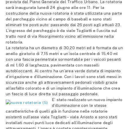
prevista dal Piano Generale del Traffico Urbano. La rotatoria
sarà inaugurata lunedì 24 giugno alle ore 11. Per la
costruzione della nuova rotatoria è stata utilizzata una parte
del parcheggio vicino al campo di baseball e sono stati
eliminati tre posti auto: passando dai 26 posti agli attuali 23.
L’ingresso del parcheggio è da viale Togliatti e l’uscita sul
tratto nord di via Risorgimento vicino all’immissione nella
rotatoria.
La rotatoria ha un diametro di 30,20 metri ed è formata da un
anello giratorio di 7,15 metri e un’isola centrale di 15,40 ml
con una fascia perimetrale sormontabile per i veicoli pesanti
di ml 1,60 di larghezza, pavimentata con masselli
autobloccanti. Al centro ha un’area verde dotata di impianto
d’irrigazione e d’illuminazione. Con i lavori sono stati messi in
sicurezza anche gli attraversamenti pedonali visibili grazie
all’asfalto colorato e di un impianto d’illuminazione che crea
un fascio di luce diretta sul passaggio pedonale.
E’ stato realizzato un nuovo impianto
d’illuminazione con le stesse
caratteristiche di quelli già in funzione nelle rotatorie
esistenti sull’asse viale Togliatti – viale Ariosto e sono stati
installati nuovi punti luce dedicati all’illuminazione degli
attraversamenti. L’opera è costata complessivamente