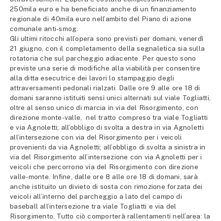
250mila euro e ha beneficiato anche di un finanziamento
regionale di 40mila euro nell’ambito del Piano di azione
comunale anti-smog.
Gli ultimi ritocchi all’opera sono previsti per domani, venerdì
21 giugno, con il completamento della segnaletica sia sulla
rotatoria che sul parcheggio adiacente. Per questo sono
previste una serie di modifiche alla viabilità per consentire
alla ditta esecutrice dei lavori lo stampaggio degli
attraversamenti pedonali rialzati. Dalle ore 9 alle ore 18 di
domani saranno istituiti sensi unici alternati sul viale Togliatti,
oltre al senso unico di marcia in via del Risorgimento, con
direzione monte-valle, nel tratto compreso tra viale Togliatti
e via Agnoletti; all’obbligo di svolta a destra in via Agnoletti
all’intersezione con via del Risorgimento per i veicoli
provenienti da via Agnoletti; all’obbligo di svolta a sinistra in
via del Risorgimento all’intersezione con via Agnoletti per i
veicoli che percorrono via del Risorgimento con direzione
valle-monte. Infine, dalle ore 8 alle ore 18 di domani, sarà
anche istituito un divieto di sosta con rimozione forzata dei
veicoli all’interno del parcheggio a lato del campo di
baseball all’intersezione tra viale Togliatti e via del
Risorgimento. Tutto ciò comporterà rallentamenti nell’area: la