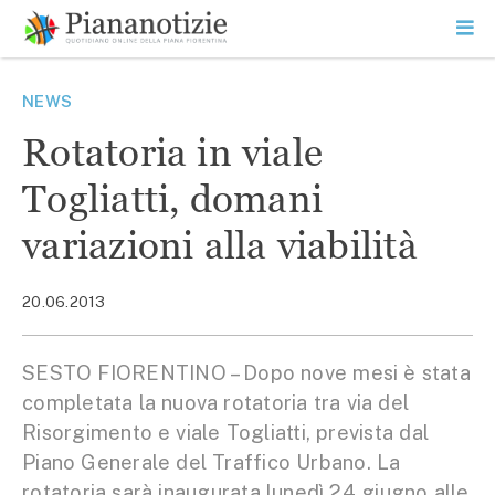
Vai
la
SEARCH
ME
contenuto
PR
Piana Notizie
Le notizie della Piana
NEWS
Rotatoria in viale
Togliatti, domani
variazioni alla viabilità
20.06.2013
SESTO FIORENTINO – Dopo nove mesi è stata
completata la nuova rotatoria tra via del
Risorgimento e viale Togliatti, prevista dal
Piano Generale del Traffico Urbano. La
rotatoria sarà inaugurata lunedì 24 giugno alle