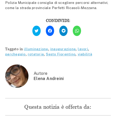
Polizia Municipale consiglia di scegliere percorsi alternativi,
come la strada provinciale Perfetti Ricasoli-Mezzana.
CONDIVIDI:
Fai
Fai
Fai
Fai
clic
clic
clic
clic
qui
per
per
per
per
condividere
condividere
condividere
condividere
su
su
su
su
Facebook
Telegram
WhatsApp
Twitter
(Si
(Si
(Si
Taggato in
illuminazione
,
inaugurazione
,
lavori
,
(Si
apre
apre
apre
apre
in
in
in
parcheggio
,
rotatoria
,
Sesto Fiorentino
,
viabilità
in
una
una
una
una
nuova
nuova
nuova
nuova
finestra)
finestra)
finestra)
finestra)
Autore
Elena Andreini
Questa notizia è offerta da: