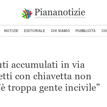
Piana Notizie
Le notizie della Piana
NOTIZIE
EDITORIALE
CHI SIAMO
PUBBLICITÀ
CO
MOSTRA/NASCONDI CERCA
uti accumulati in via
etti con chiavetta non
è troppa gente incivile”