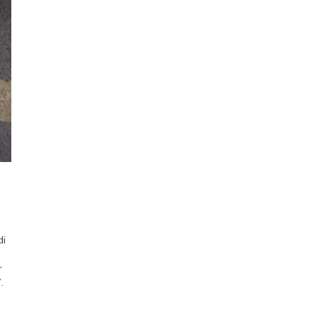
di
r
.