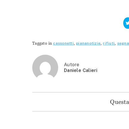
Taggato in
cassonetti
,
piananotizie
,
rifiuti
,
segna
Autore
Daniele Calieri
Questa 