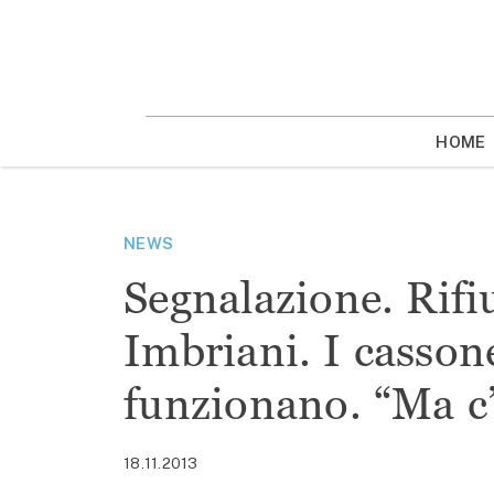
Vai
la
contenuto
HOME
NEWS
Segnalazione. Rifi
Imbriani. I casson
funzionano. “Ma c’
18.11.2013