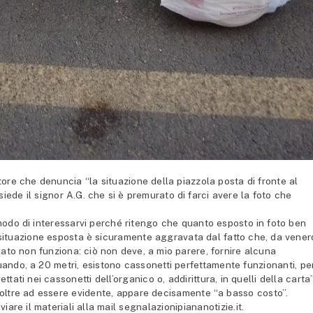
e che denuncia “la situazione della piazzola posta di fronte al
siede il signor A.G. che si è premurato di farci avere la foto che
 modo di interessarvi perché ritengo che quanto esposto in foto ben
situazione esposta è sicuramente aggravata dal fatto che, da vener
ziato non funziona: ciò non deve, a mio parere, fornire alcuna
quando, a 20 metri, esistono cassonetti perfettamente funzionanti, pe
ttati nei cassonetti dell’organico o, addirittura, in quelli della carta”
 oltre ad essere evidente, appare decisamente “a basso costo”.
viare il materiali alla mail segnalazionipiananotizie.it.