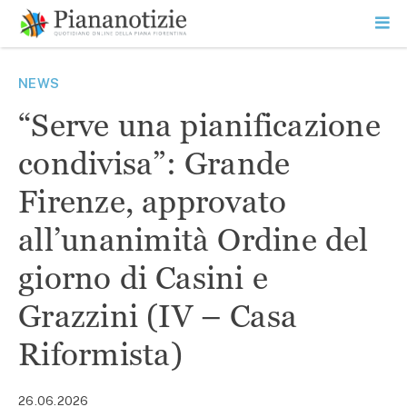
Vai
la
SEARCH
ME
contenuto
PR
Piana Notizie
Le notizie della Piana
NEWS
“Serve una pianificazione
condivisa”: Grande
Firenze, approvato
all’unanimità Ordine del
giorno di Casini e
Grazzini (IV – Casa
Riformista)
26.06.2026