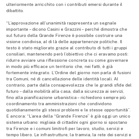
ulteriormente arricchito con i contributi emersi durante il
dibattito.
“L’approvazione all’unanimità rappresenta un segnale
importante – dicono Casini e Grazzini – perché dimostra che
sul futuro della Grande Firenze è possibile costruire una
visione condivisa, al di là delle appartenenze politiche. Il
testo è stato migliorato grazie al contributo di tutti i gruppi
consiliari, mantenendo però l’obiettivo che ci eravamo posti:
ridurre avviare una riflessione concreta su come governare
in modo più efficace un territorio che, nei fatti, è già
fortemente integrato. L’Ordine del giorno non parla di fusioni
tra Comuni, né di cancellazione delle identità locali. Al
contrario, parte dalla consapevolezza che le grandi sfide del
futuro – dalla mobilità alla casa, dalla sicurezza ai servizi,
fino alla pianificazione urbanistica – richiedono sempre più
coordinamento tra amministrazioni che condividono
quotidianamente gli stessi problemi e le stesse opportunità”.
E ancora: “L’area della “Grande Firenze” è già oggi un unico
sistema urbano: migliaia di cittadini ogni giorno si spostano
tra Firenze e i comuni limitrofi per lavoro, studio, servizi e
tempo libero. Le infrastrutture, la tramvia, la rete dei servizi e