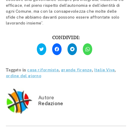
efficace, nel pieno rispetto dell’autonomia e dell’identità di
ogni Comune, ma con la consapevolezza che molte delle
sfide che abbiamo davanti possono essere affrontate solo
lavorando insieme”.
CONDIVIDI:
Fai
Fai
Fai
Fai
clic
clic
clic
clic
qui
per
per
per
per
condividere
condividere
condividere
condividere
su
su
su
su
Facebook
Telegram
WhatsApp
Twitter
(Si
(Si
(Si
Taggato in
casa riformista
,
grande firenze
,
Italia Viva
,
(Si
apre
apre
apre
apre
in
in
in
ordine del giorno
in
una
una
una
una
nuova
nuova
nuova
nuova
finestra)
finestra)
finestra)
finestra)
Autore
Redazione