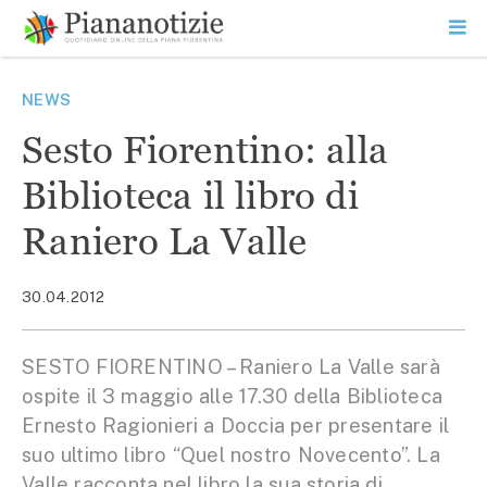
Vai
la
SEARCH
ME
contenuto
PR
Piana Notizie
Le notizie della Piana
NEWS
Sesto Fiorentino: alla
Biblioteca il libro di
Raniero La Valle
30.04.2012
SESTO FIORENTINO – Raniero La Valle sarà
ospite il 3 maggio alle 17.30 della Biblioteca
Ernesto Ragionieri a Doccia per presentare il
suo ultimo libro “Quel nostro Novecento”. La
Valle racconta nel libro la sua storia di