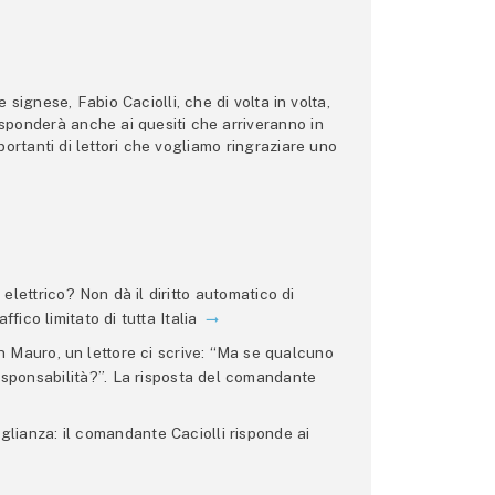
ignese, Fabio Caciolli, che di volta in volta,
 risponderà anche ai quesiti che arriveranno in
ortanti di lettori che vogliamo ringraziare uno
lettrico? Non dà il diritto automatico di
ffico limitato di tutta Italia
 Mauro, un lettore ci scrive: “Ma se qualcuno
 responsabilità?”. La risposta del comandante
glianza: il comandante Caciolli risponde ai