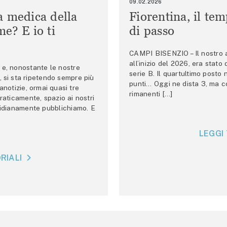
09.02.2026
a medica della
Fiorentina, il te
e? E io ti
di passo
CAMPI BISENZIO – Il nostro au
all’inizio del 2026, era stato
e, nonostante le nostre
serie B. Il quartultimo posto
 si sta ripetendo sempre più
punti… Oggi ne dista 3, ma co
anotizie, ormai quasi tre
rimanenti […]
raticamente, spazio ai nostri
tidianamente pubblichiamo. E
LEGGI 
RIALI