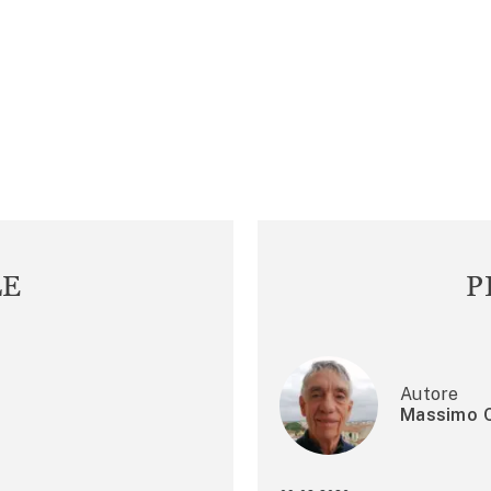
LE
P
Autore
Massimo C