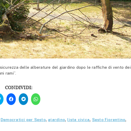
 sicurezza delle alberature del giardino dopo le raffiche di vento dei
ni rami”.
CONDIVIDI:
Fai
Fai
Fai
Fai
clic
clic
clic
clic
qui
per
per
per
per
condividere
condividere
condividere
condividere
su
su
su
su
Facebook
Telegram
WhatsApp
Twitter
(Si
(Si
(Si
,
Democratici per Sesto
,
giardino
,
lista civica
,
Sesto Fiorentino
,
(Si
apre
apre
apre
apre
in
in
in
in
una
una
una