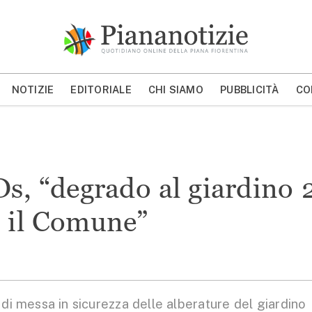
Piana Notizie
Le notizie della Piana
NOTIZIE
EDITORIALE
CHI SIAMO
PUBBLICITÀ
CO
MOSTRA/NASCONDI CERCA
Ds, “degrado al giardino 
a il Comune”
e di messa in sicurezza delle alberature del giardino