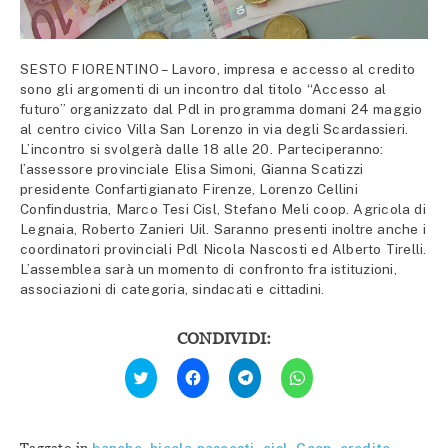
SESTO FIORENTINO – Lavoro, impresa e accesso al credito
sono gli argomenti di un incontro dal titolo “Accesso al
futuro” organizzato dal Pdl in programma domani 24 maggio
al centro civico Villa San Lorenzo in via degli Scardassieri.
L’incontro si svolgerà dalle 18 alle 20. Parteciperanno:
l’assessore provinciale Elisa Simoni, Gianna Scatizzi
presidente Confartigianato Firenze, Lorenzo Cellini
Confindustria, Marco Tesi Cisl, Stefano Meli coop. Agricola di
Legnaia, Roberto Zanieri Uil. Saranno presenti inoltre anche i
coordinatori provinciali Pdl Nicola Nascosti ed Alberto Tirelli.
L’assemblea sarà un momento di confronto fra istituzioni,
associazioni di categoria, sindacati e cittadini.
CONDIVIDI:
Fai
Fai
Fai
Fai
clic
clic
clic
clic
qui
per
per
per
per
condividere
condividere
condividere
condividere
su
su
su
su
Facebook
Telegram
WhatsApp
Twitter
(Si
(Si
(Si