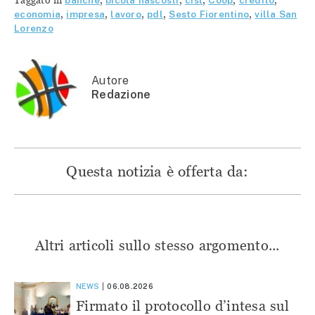
Taggato in
banche
,
bicola nascosti
,
cisl
,
Coop
,
credito
,
(Si
apre
apre
apre
apre
in
in
in
economia
,
impresa
,
lavoro
,
pdl
,
Sesto Fiorentino
,
villa San
in
una
una
una
Lorenzo
una
nuova
nuova
nuova
nuova
finestra)
finestra)
finestra)
finestra)
Autore
Redazione
Questa notizia è offerta da:
Altri articoli sullo stesso argomento...
NEWS
06.08.2026
Firmato il protocollo d’intesa sul