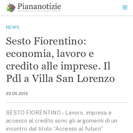
Vai
la
SEARCH
ME
contenuto
PR
Piana Notizie
Le notizie della Piana
NEWS
Sesto Fiorentino:
economia, lavoro e
credito alle imprese. Il
Pdl a Villa San Lorenzo
23.05.2012
SESTO FIORENTINO – Lavoro, impresa e
accesso al credito sono gli argomenti di un
incontro dal titolo “Accesso al futuro”