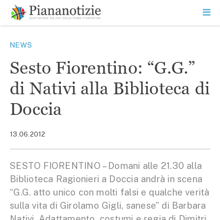
Vai
la
SEARCH
ME
contenuto
PR
Piana Notizie
Le notizie della Piana
NEWS
Sesto Fiorentino: “G.G.”
di Nativi alla Biblioteca di
Doccia
13.06.2012
SESTO FIORENTINO – Domani alle 21.30 alla
Biblioteca Ragionieri a Doccia andrà in scena
“G.G. atto unico con molti falsi e qualche verità
sulla vita di Girolamo Gigli, sanese” di Barbara
Nativi. Adattamento, costumi e regia di Dimitri