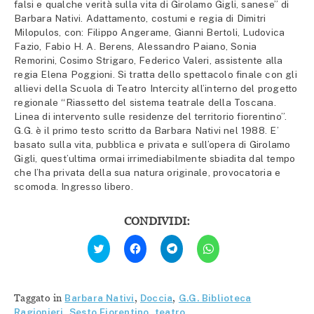
falsi e qualche verità sulla vita di Girolamo Gigli, sanese” di
Barbara Nativi. Adattamento, costumi e regia di Dimitri
Milopulos, con: Filippo Angerame, Gianni Bertoli, Ludovica
Fazio, Fabio H. A. Berens, Alessandro Paiano, Sonia
Remorini, Cosimo Strigaro, Federico Valeri, assistente alla
regia Elena Poggioni. Si tratta dello spettacolo finale con gli
allievi della Scuola di Teatro Intercity all’interno del progetto
regionale “Riassetto del sistema teatrale della Toscana.
Linea di intervento sulle residenze del territorio fiorentino”.
G.G. è il primo testo scritto da Barbara Nativi nel 1988. E’
basato sulla vita, pubblica e privata e sull’opera di Girolamo
Gigli, quest’ultima ormai irrimediabilmente sbiadita dal tempo
che l’ha privata della sua natura originale, provocatoria e
scomoda. Ingresso libero.
CONDIVIDI:
Fai
Fai
Fai
Fai
clic
clic
clic
clic
qui
per
per
per
per
condividere
condividere
condividere
condividere
su
su
su
su
Facebook
Telegram
WhatsApp
Twitter
(Si
(Si
(Si
Taggato in
Barbara Nativi
,
Doccia
,
G.G. Biblioteca
(Si
apre
apre
apre
apre
in
in
in
Ragionieri
,
Sesto Fiorentino
,
teatro