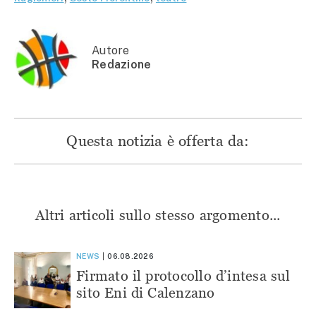
in
una
una
una
una
nuova
nuova
nuova
nuova
finestra)
finestra)
finestra)
finestra)
Autore
Redazione
Questa notizia è offerta da:
Altri articoli sullo stesso argomento...
NEWS
06.08.2026
Firmato il protocollo d’intesa sul
sito Eni di Calenzano