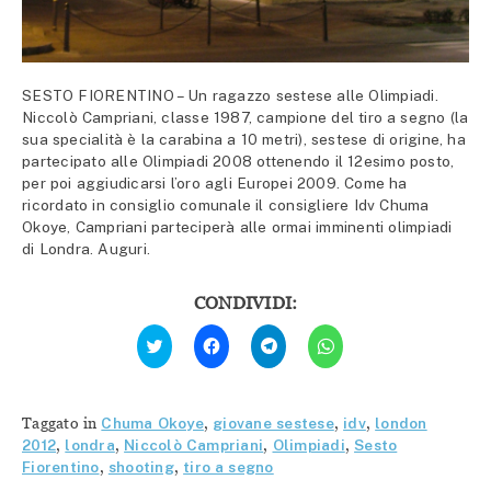
SESTO FIORENTINO – Un ragazzo sestese alle Olimpiadi.
Niccolò Campriani, classe 1987, campione del tiro a segno (la
sua specialità è la carabina a 10 metri), sestese di origine, ha
partecipato alle Olimpiadi 2008 ottenendo il 12esimo posto,
per poi aggiudicarsi l’oro agli Europei 2009. Come ha
ricordato in consiglio comunale il consigliere Idv Chuma
Okoye, Campriani parteciperà alle ormai imminenti olimpiadi
di Londra. Auguri.
CONDIVIDI:
Fai
Fai
Fai
Fai
clic
clic
clic
clic
qui
per
per
per
per
condividere
condividere
condividere
condividere
su
su
su
su
Facebook
Telegram
WhatsApp
Twitter
(Si
(Si
(Si
Taggato in
Chuma Okoye
,
giovane sestese
,
idv
,
london
(Si
apre
apre
apre
apre
in
in
in
2012
,
londra
,
Niccolò Campriani
,
Olimpiadi
,
Sesto
in
una
una
una
Fiorentino
,
shooting
,
tiro a segno
una
nuova
nuova
nuova
nuova
finestra)
finestra)
finestra)