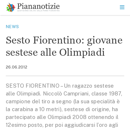
Vai
la
SEARCH
ME
contenuto
PR
Piana Notizie
Le notizie della Piana
NEWS
Sesto Fiorentino: giovane
sestese alle Olimpiadi
26.06.2012
SESTO FIORENTINO – Un ragazzo sestese
alle Olimpiadi. Niccolò Campriani, classe 1987,
campione del tiro a segno (la sua specialità è
la carabina a 10 metri), sestese di origine, ha
partecipato alle Olimpiadi 2008 ottenendo il
12esimo posto, per poi aggiudicarsi l’oro agli