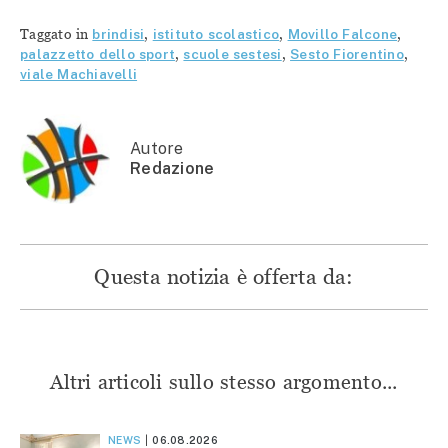
condividere
su
su
su
su
Facebook
Telegram
WhatsApp
Twitter
(Si
(Si
(Si
Taggato in
brindisi
,
istituto scolastico
,
Movillo Falcone
,
(Si
apre
apre
apre
apre
in
in
in
palazzetto dello sport
,
scuole sestesi
,
Sesto Fiorentino
,
in
una
una
una
viale Machiavelli
una
nuova
nuova
nuova
nuova
finestra)
finestra)
finestra)
finestra)
Autore
Redazione
Questa notizia è offerta da:
Altri articoli sullo stesso argomento...
NEWS
06.08.2026