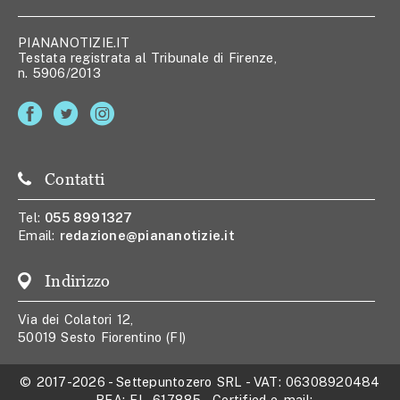
PIANANOTIZIE.IT
Testata registrata al Tribunale di Firenze,
n. 5906/2013
Contatti
Tel:
055 8991327
Email:
redazione@piananotizie.it
Indirizzo
Via dei Colatori 12,
50019 Sesto Fiorentino (FI)
© 2017-2026
-
Settepuntozero SRL
- VAT:
06308920484
- REA:
FI - 617885
- Certified e-mail: