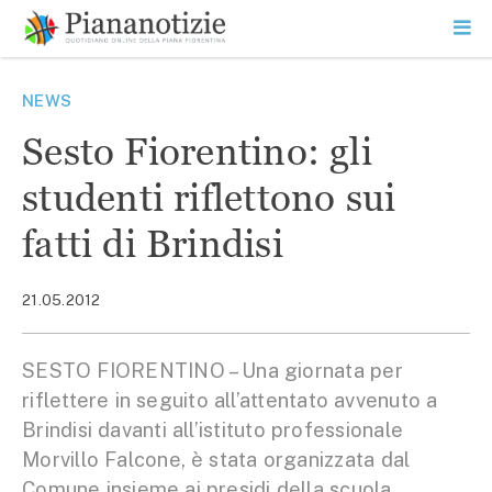
Vai
la
SEARCH
ME
contenuto
PR
Piana Notizie
Le notizie della Piana
NEWS
Sesto Fiorentino: gli
studenti riflettono sui
fatti di Brindisi
21.05.2012
SESTO FIORENTINO – Una giornata per
riflettere in seguito all’attentato avvenuto a
Brindisi davanti all’istituto professionale
Morvillo Falcone, è stata organizzata dal
Comune insieme ai presidi della scuola