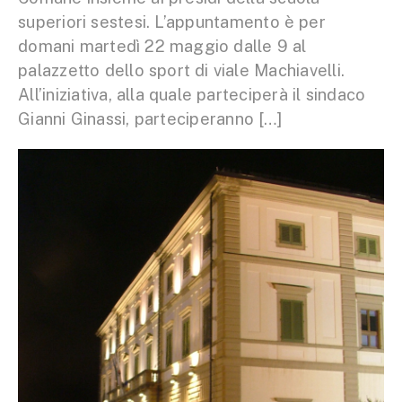
superiori sestesi. L’appuntamento è per
domani martedì 22 maggio dalle 9 al
palazzetto dello sport di viale Machiavelli.
All’iniziativa, alla quale parteciperà il sindaco
Gianni Ginassi, parteciperanno […]