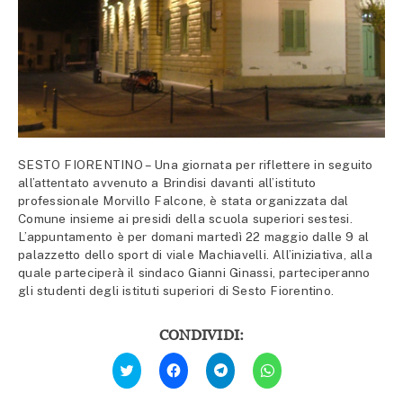
SESTO FIORENTINO – Una giornata per riflettere in seguito
all’attentato avvenuto a Brindisi davanti all’istituto
professionale Morvillo Falcone, è stata organizzata dal
Comune insieme ai presidi della scuola superiori sestesi.
L’appuntamento è per domani martedì 22 maggio dalle 9 al
palazzetto dello sport di viale Machiavelli. All’iniziativa, alla
quale parteciperà il sindaco Gianni Ginassi, parteciperanno
gli studenti degli istituti superiori di Sesto Fiorentino.
CONDIVIDI:
Fai
Fai
Fai
Fai
clic
clic
clic
clic
qui
per
per
per
per
condividere
condividere
condividere