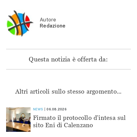
in
una
una
una
una
nuova
nuova
nuova
nuova
finestra)
finestra)
finestra)
finestra)
Autore
Redazione
Questa notizia è offerta da:
Altri articoli sullo stesso argomento...
NEWS
06.08.2026
Firmato il protocollo d’intesa sul
sito Eni di Calenzano