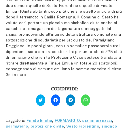
due comuni quello di Sesto Fiorentino e quello di Finale
Emilia (16mila abitanti poco più) che si è stretto ancora di più
dopo il terremoto in Emilia Romagna. Il Comune di Sesto ha
voluto così portare un piccolo ma simbolico aiuto anche ai
caseifici e ai magazzini di stagionatura danneggiati dal
sisma, promuovendo all’interno della struttura comunale una
sottoscrizione di solidarietà per l’acquisto del Parmigiano
Reggiano. In pochi giorni, con un semplice passaparola tra i
dipendenti, sono stati raccolti ordini per un totale di 225 chili
di formaggio che ieri la Protezione Civile sestese è andata a
ritirare direttamente a Finale Emilia (in totale 20 scatoloni),
consegnando al comune emiliano la somma raccolta di circa
3mila euro.
CONDIVIDI:
Fai
Fai
Fai
Fai
clic
clic
clic
clic
qui
per
per
per
per
condividere
condividere
condividere
condividere
su
su
su
su
Facebook
Telegram
WhatsApp
Twitter
(Si
(Si
(Si
Taggato in
Finale Emilia
,
FORMAGGIO
,
gianni gianassi
,
(Si
apre
apre
apre
apre
in
in
in
parmigiano
,
protezione civile
,
Sesto Fiorentino
,
sindaco