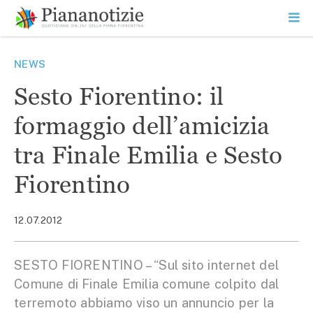
Vai
la
SEARCH
ME
contenuto
PR
Piana Notizie
Le notizie della Piana
NEWS
Sesto Fiorentino: il
formaggio dell’amicizia
tra Finale Emilia e Sesto
Fiorentino
12.07.2012
SESTO FIORENTINO – “Sul sito internet del
Comune di Finale Emilia comune colpito dal
terremoto abbiamo viso un annuncio per la