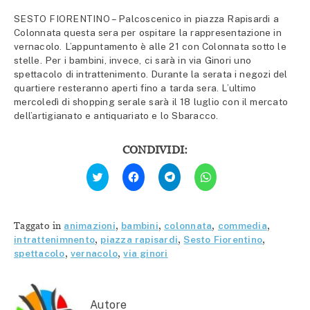
SESTO FIORENTINO – Palcoscenico in piazza Rapisardi a
Colonnata questa sera per ospitare la rappresentazione in
vernacolo. L’appuntamento è alle 21 con Colonnata sotto le
stelle. Per i bambini, invece, ci sarà in via Ginori uno
spettacolo di intrattenimento. Durante la serata i negozi del
quartiere resteranno aperti fino a tarda sera. L’ultimo
mercoledì di shopping serale sarà il 18 luglio con il mercato
dell’artigianato e antiquariato e lo Sbaracco.
CONDIVIDI:
Fai
Fai
Fai
Fai
clic
clic
clic
clic
qui
per
per
per
per
condividere
condividere
condividere
condividere
su
su
su
su
Facebook
Telegram
WhatsApp
Twitter
(Si
(Si
(Si
Taggato in
animazioni
,
bambini
,
colonnata
,
commedia
,
(Si
apre
apre
apre
apre
in
in
in
intrattenimnento
,
piazza rapisardi
,
Sesto Fiorentino
,
in
una
una
una
spettacolo
,
vernacolo
,
via ginori
una
nuova
nuova
nuova
nuova
finestra)
finestra)
finestra)
finestra)
Autore