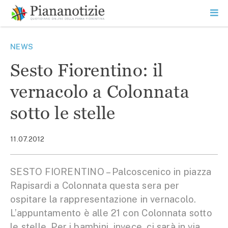
Vai
la
SEARCH
ME
contenuto
PR
Piana Notizie
Le notizie della Piana
NEWS
Sesto Fiorentino: il
vernacolo a Colonnata
sotto le stelle
11.07.2012
SESTO FIORENTINO – Palcoscenico in piazza
Rapisardi a Colonnata questa sera per
ospitare la rappresentazione in vernacolo.
L’appuntamento è alle 21 con Colonnata sotto
le stelle. Per i bambini, invece, ci sarà in via