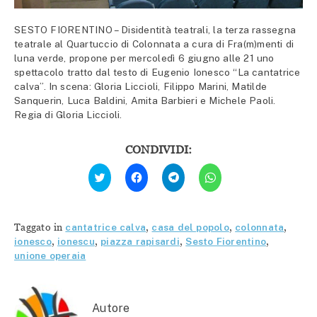
SESTO FIORENTINO – Disidentità teatrali, la terza rassegna
teatrale al Quartuccio di Colonnata a cura di Fra(m)menti di
luna verde, propone per mercoledì 6 giugno alle 21 uno
spettacolo tratto dal testo di Eugenio Ionesco “La cantatrice
calva”. In scena: Gloria Liccioli, Filippo Marini, Matilde
Sanquerin, Luca Baldini, Amita Barbieri e Michele Paoli.
Regia di Gloria Liccioli.
CONDIVIDI:
Fai
Fai
Fai
Fai
clic
clic
clic
clic
qui
per
per
per
per
condividere
condividere
condividere
condividere
su
su
su
su
Facebook
Telegram
WhatsApp
Twitter
(Si
(Si
(Si
Taggato in
cantatrice calva
,
casa del popolo
,
colonnata
,
(Si
apre
apre
apre
apre
in
in
in
ionesco
,
ionescu
,
piazza rapisardi
,
Sesto Fiorentino
,
in
una
una
una
unione operaia
una
nuova
nuova
nuova
nuova
finestra)
finestra)
finestra)
finestra)
Autore