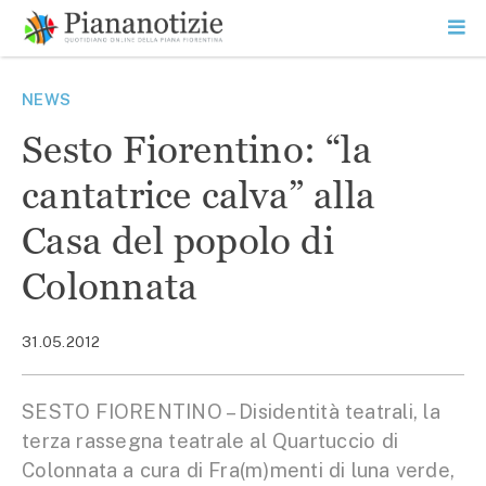
Vai
la
SEARCH
ME
contenuto
PR
Piana Notizie
Le notizie della Piana
NEWS
Sesto Fiorentino: “la
cantatrice calva” alla
Casa del popolo di
Colonnata
31.05.2012
SESTO FIORENTINO – Disidentità teatrali, la
terza rassegna teatrale al Quartuccio di
Colonnata a cura di Fra(m)menti di luna verde,