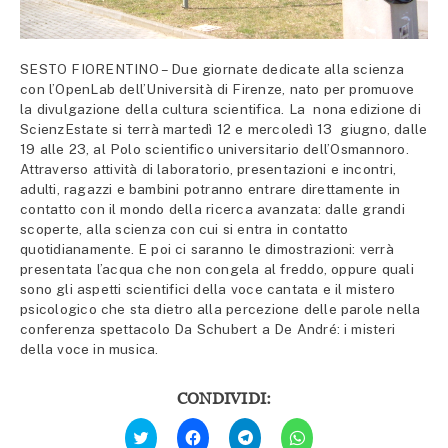
SESTO FIORENTINO – Due giornate dedicate alla scienza
con l’OpenLab dell’Università di Firenze, nato per promuove
la divulgazione della cultura scientifica. La nona edizione di
ScienzEstate si terrà martedì 12 e mercoledì 13 giugno, dalle
19 alle 23, al Polo scientifico universitario dell’Osmannoro.
Attraverso attività di laboratorio, presentazioni e incontri,
adulti, ragazzi e bambini potranno entrare direttamente in
contatto con il mondo della ricerca avanzata: dalle grandi
scoperte, alla scienza con cui si entra in contatto
quotidianamente. E poi ci saranno le dimostrazioni: verrà
presentata l’acqua che non congela al freddo, oppure quali
sono gli aspetti scientifici della voce cantata e il mistero
psicologico che sta dietro alla percezione delle parole nella
conferenza spettacolo Da Schubert a De André: i misteri
della voce in musica.
CONDIVIDI:
Fai
Fai
Fai
Fai
clic
clic
clic
clic