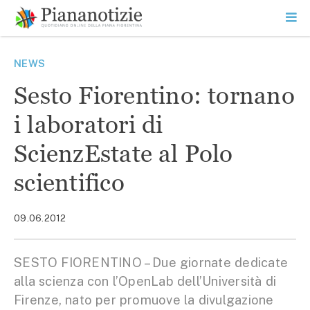
Vai
la
SEARCH
ME
contenuto
PR
Piana Notizie
Le notizie della Piana
NEWS
Sesto Fiorentino: tornano
i laboratori di
ScienzEstate al Polo
scientifico
09.06.2012
SESTO FIORENTINO – Due giornate dedicate
alla scienza con l’OpenLab dell’Università di
Firenze, nato per promuove la divulgazione