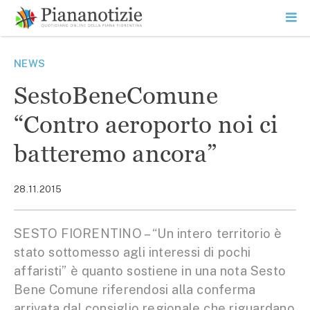
Vai
la
SEARCH
ME
contenuto
PR
Piana Notizie
Le notizie della Piana
NEWS
SestoBeneComune
“Contro aeroporto noi ci
batteremo ancora”
28.11.2015
SESTO FIORENTINO – “Un intero territorio è
stato sottomesso agli interessi di pochi
affaristi” è quanto sostiene in una nota Sesto
Bene Comune riferendosi alla conferma
arrivata dal consiglio regionale che riguardano