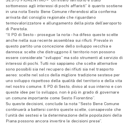
SESTO FIORENTINO – “Un intero territorio è stato
sottomesso agli interessi di pochi affaristi” è quanto sostiene
in una nota Sesto Bene Comune riferendosi alla conferma
arrivata dal consiglio regionale che riguardano
termovalorizzatore e allungamento della pista dell’aeroporto
di Peretola.
“Il PD di Sesto – prosegue la nota – ha difeso queste scelte
anche nella sua recente assemblea sui rifiuti. Prevale in
questo partito una concezione dello sviluppo vecchia e
dannosa: scelte che distruggono il territorio non possono
essere considerate “sviluppo” ma solo strumenti al servizio di
interessi di pochi. Tutti noi sappiamo che scelte alternative
sono possibili sia nel recupero dei rifiuti sia nel trasporto
aereo: scelte nel solco della migliore tradizione sestese per
uno sviluppo rispettoso della qualità del territorio e della vita
nel nostro comune. Il PD di Sesto, diviso al suo interno e con
queste idee per lo sviluppo, non è più in grado di governare
un comune importante come Sesto Fiorentino”.
Su queste decisioni, conclude la nota “Sesto Bene Comune
continuerà a battersi contro queste scelte, consapevole che
l’unità dei sestesi e la determinazione delle popolazioni della
Piana possono ancora invertire le decisioni prese”.