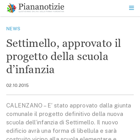
Vai
la
SEARCH
ME
contenuto
PR
Piana Notizie
Le notizie della Piana
NEWS
Settimello, approvato il
progetto della scuola
d’infanzia
02.10.2015
CALENZANO – E’ stato approvato dalla giunta
comunale il progetto definitivo della nuova
scuola dell’infanzia di Settimello. Il nuovo
edificio avrà una forma di libellula e sarà
costruito vicino alla scuola elementare e