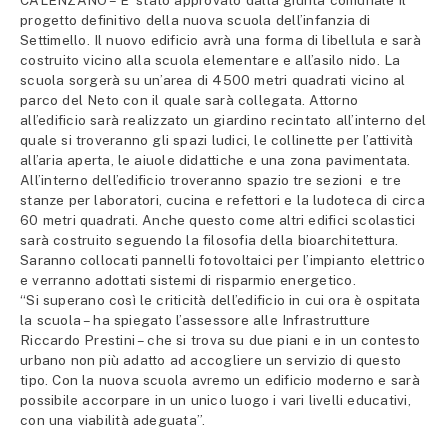
CALENZANO – E’ stato approvato dalla giunta comunale il
progetto definitivo della nuova scuola dell’infanzia di
Settimello. Il nuovo edificio avrà una forma di libellula e sarà
costruito vicino alla scuola elementare e all’asilo nido. La
scuola sorgerà su un’area di 4500 metri quadrati vicino al
parco del Neto con il quale sarà collegata. Attorno
all’edificio sarà realizzato un giardino recintato all’interno del
quale si troveranno gli spazi ludici, le collinette per l’attività
all’aria aperta, le aiuole didattiche e una zona pavimentata.
All’interno dell’edificio troveranno spazio tre sezioni e tre
stanze per laboratori, cucina e refettori e la ludoteca di circa
60 metri quadrati. Anche questo come altri edifici scolastici
sarà costruito seguendo la filosofia della bioarchitettura.
Saranno collocati pannelli fotovoltaici per l’impianto elettrico
e verranno adottati sistemi di risparmio energetico.
“Si superano così le criticità dell’edificio in cui ora è ospitata
la scuola – ha spiegato l’assessore alle Infrastrutture
Riccardo Prestini – che si trova su due piani e in un contesto
urbano non più adatto ad accogliere un servizio di questo
tipo. Con la nuova scuola avremo un edificio moderno e sarà
possibile accorpare in un unico luogo i vari livelli educativi,
con una viabilità adeguata”.