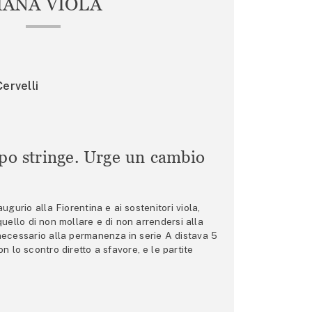
IANA VIOLA
ervelli
mpo stringe. Urge un cambio
gurio alla Fiorentina e ai sostenitori viola,
 quello di non mollare e di non arrendersi alla
 necessario alla permanenza in serie A distava 5
n lo scontro diretto a sfavore, e le partite