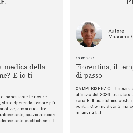
LE
P
Autore
Massimo C
09.02.2026
a medica della
Fiorentina, il te
e? E io ti
di passo
CAMPI BISENZIO – Il nostro au
all’inizio del 2026, era stato
e, nonostante le nostre
serie B. Il quartultimo posto
 si sta ripetendo sempre più
punti… Oggi ne dista 3, ma co
anotizie, ormai quasi tre
rimanenti […]
raticamente, spazio ai nostri
tidianamente pubblichiamo. E