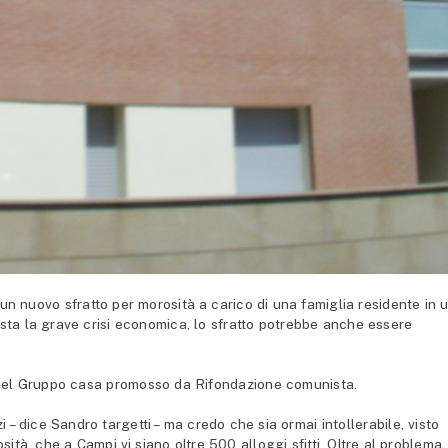
un nuovo sfratto per morosità a carico di una famiglia residente in 
ista la grave crisi economica, lo sfratto potrebbe anche essere
i del Gruppo casa promosso da Rifondazione comunista.
– dice Sandro targetti – ma credo che sia ormai intollerabile, visto
ità, che a Campi vi siano oltre 500 alloggi sfitti. Oltre al problema