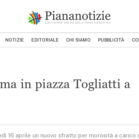
Piana Notizie
Le notizie della Piana
NOTIZIE
EDITORIALE
CHI SIAMO
PUBBLICITÀ
CO
MOSTRA/NASCONDI CERCA
ma in piazza Togliatti a
ì 16 aprile un nuovo sfratto per morosità a carico 