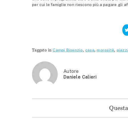
per cui le famiglie non riescono più a pagare gli af
Taggato in
Campi Bisenzio
,
casa
,
morosità
,
piazz
Autore
Daniele Calieri
Questa 