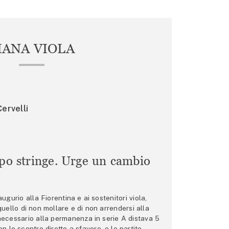
IANA VIOLA
ervelli
mpo stringe. Urge un cambio
gurio alla Fiorentina e ai sostenitori viola,
 quello di non mollare e di non arrendersi alla
 necessario alla permanenza in serie A distava 5
n lo scontro diretto a sfavore, e le partite