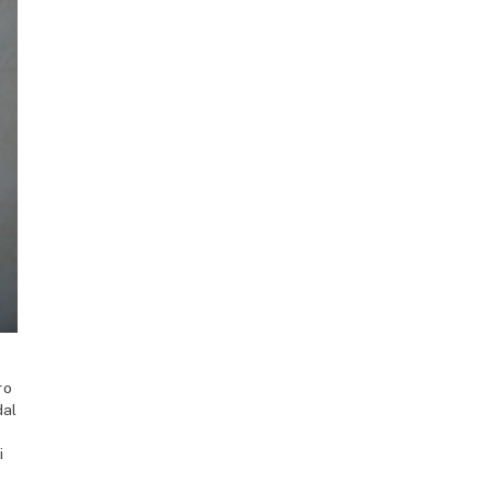
ro
dal
i