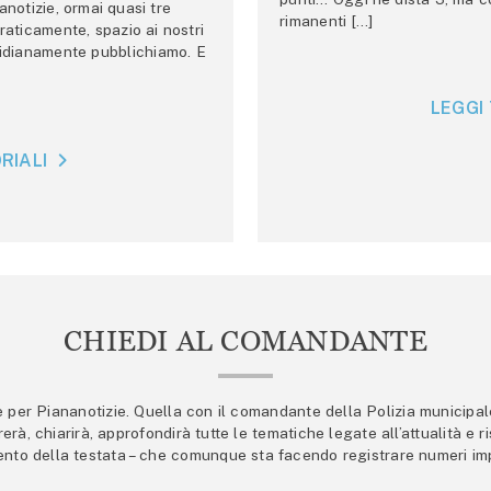
anotizie, ormai quasi tre
rimanenti […]
raticamente, spazio ai nostri
tidianamente pubblichiamo. E
LEGGI 
RIALI
CHIEDI AL COMANDANTE
er Piananotizie. Quella con il comandante della Polizia municipale s
trerà, chiarirà, approfondirà tutte le tematiche legate all’attualità e
mento della testata – che comunque sta facendo registrare numeri imp