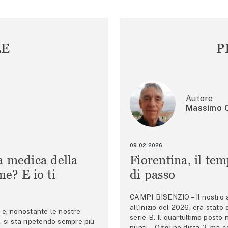
LE
P
Autore
Massimo C
09.02.2026
a medica della
Fiorentina, il te
e? E io ti
di passo
CAMPI BISENZIO – Il nostro au
all’inizio del 2026, era stato
e, nonostante le nostre
serie B. Il quartultimo posto
 si sta ripetendo sempre più
punti… Oggi ne dista 3, ma co