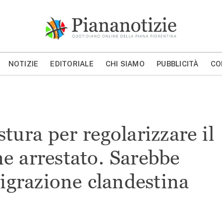
Piana Notizie
Le notizie della Piana
NOTIZIE
EDITORIALE
CHI SIAMO
PUBBLICITÀ
CO
MOSTRA/NASCONDI CERCA
tura per regolarizzare il
e arrestato. Sarebbe
igrazione clandestina