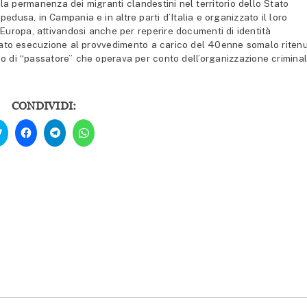
 la permanenza dei migranti clandestini nel territorio dello Stato
usa, in Campania e in altre parti d’Italia e organizzato il loro
d Europa, attivandosi anche per reperire documenti di identità
 dato esecuzione al provvedimento a carico del 40enne somalo riten
lo di “passatore” che operava per conto dell’organizzazione criminal
CONDIVIDI:
Fai
Fai
Fai
Fai
clic
clic
clic
clic
qui
per
per
per
per
condividere
condividere
condividere
condividere
su
su
su
su
Facebook
Telegram
WhatsApp
Twitter
(Si
(Si
(Si
(Si
apre
apre
apre
apre
in
in
in
in
una
una
una
una
nuova
nuova
nuova
nuova
finestra)
finestra)
finestra)
finestra)