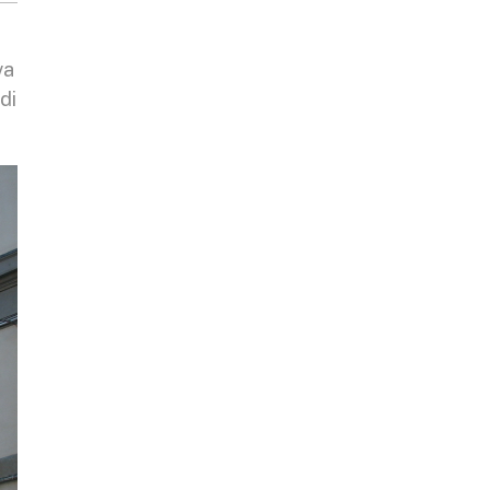
va
di