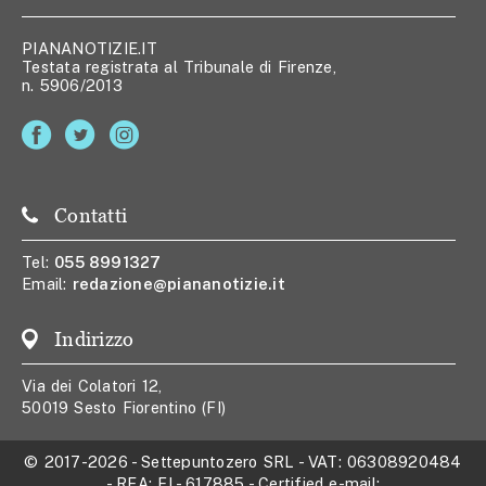
PIANANOTIZIE.IT
Testata registrata al Tribunale di Firenze,
n. 5906/2013
Contatti
Tel:
055 8991327
Email:
redazione@piananotizie.it
Indirizzo
Via dei Colatori 12,
50019 Sesto Fiorentino (FI)
© 2017-2026
-
Settepuntozero SRL
- VAT:
06308920484
- REA:
FI - 617885
- Certified e-mail: