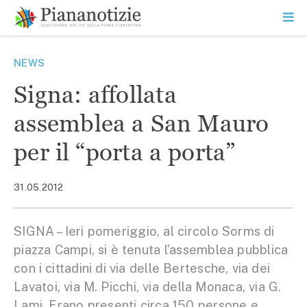
Vai
la
SEARCH
ME
contenuto
PR
Piana Notizie
Le notizie della Piana
NEWS
Signa: affollata
assemblea a San Mauro
per il “porta a porta”
31.05.2012
SIGNA – Ieri pomeriggio, al circolo Sorms di
piazza Campi, si è tenuta l’assemblea pubblica
con i cittadini di via delle Bertesche, via dei
Lavatoi, via M. Picchi, via della Monaca, via G.
Lami. Erano presenti circa 150 persone e,