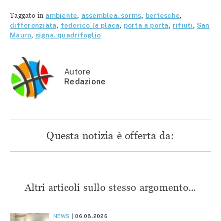
su
Facebook
Telegram
WhatsApp
Twitter
(Si
(Si
(Si
Taggato in
ambiente
,
assemblea. sorms
,
bertesche
,
(Si
apre
apre
apre
apre
in
in
in
differenziata
,
federico la placa
,
porta a porta
,
rifiuti
,
San
in
una
una
una
Mauro
,
signa. quadrifoglio
una
nuova
nuova
nuova
nuova
finestra)
finestra)
finestra)
finestra)
Autore
Redazione
Questa notizia è offerta da:
Altri articoli sullo stesso argomento...
NEWS
06.08.2026