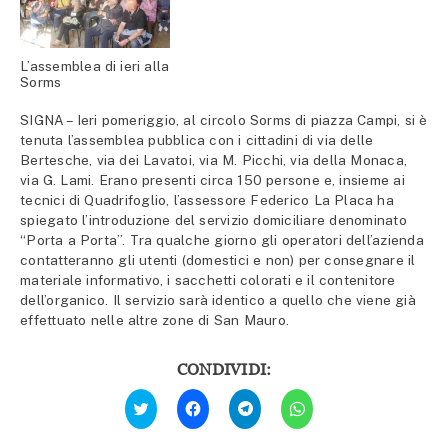
L’assemblea di ieri alla
Sorms
SIGNA – Ieri pomeriggio, al circolo Sorms di piazza Campi, si è
tenuta l’assemblea pubblica con i cittadini di via delle
Bertesche, via dei Lavatoi, via M. Picchi, via della Monaca,
via G. Lami. Erano presenti circa 150 persone e, insieme ai
tecnici di Quadrifoglio, l’assessore Federico La Placa ha
spiegato l’introduzione del servizio domiciliare denominato
“Porta a Porta”. Tra qualche giorno gli operatori dell’azienda
contatteranno gli utenti (domestici e non) per consegnare il
materiale informativo, i sacchetti colorati e il contenitore
dell’organico. Il servizio sarà identico a quello che viene già
effettuato nelle altre zone di San Mauro.
CONDIVIDI:
Fai
Fai
Fai
Fai
clic
clic
clic
clic
qui
per
per
per
per
condividere
condividere
condividere
condividere
su
su
su