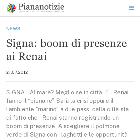
Vai
la
SEARCH
ME
contenuto
PR
Piana Notizie
Le notizie della Piana
NEWS
Signa: boom di presenze
ai Renai
21.07.2012
SIGNA – Al mare? Meglio se in città. E i Renai
fanno il “pienone”. Sarà la crisi oppure il
l’ambiente “marino” a due passi dalla città sta
di fatto che i Renai stanno registrando un
boom di presenze. A scegliere il polmone
verde di Signa con i laghetti e le opportunità