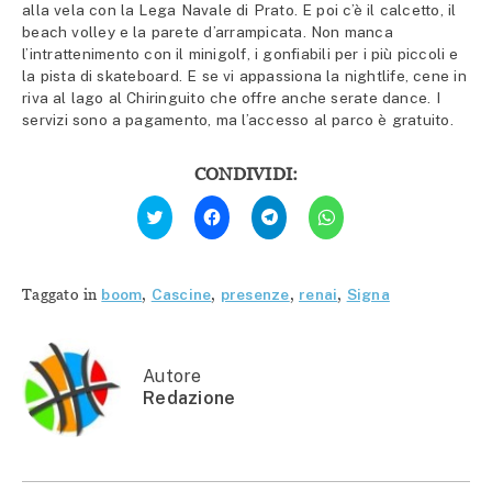
alla vela con la Lega Navale di Prato. E poi c’è il calcetto, il
beach volley e la parete d’arrampicata. Non manca
l’intrattenimento con il minigolf, i gonfiabili per i più piccoli e
la pista di skateboard. E se vi appassiona la nightlife, cene in
riva al lago al Chiringuito che offre anche serate dance. I
servizi sono a pagamento, ma l’accesso al parco è gratuito.
CONDIVIDI:
Fai
Fai
Fai
Fai
clic
clic
clic
clic
qui
per
per
per
per
condividere
condividere
condividere
condividere
su
su
su
su
Facebook
Telegram
WhatsApp
Twitter
(Si
(Si
(Si
Taggato in
boom
,
Cascine
,
presenze
,
renai
,
Signa
(Si
apre
apre
apre
apre
in
in
in
in
una
una
una
una
nuova
nuova
nuova
nuova
finestra)
finestra)
finestra)
finestra)
Autore
Redazione