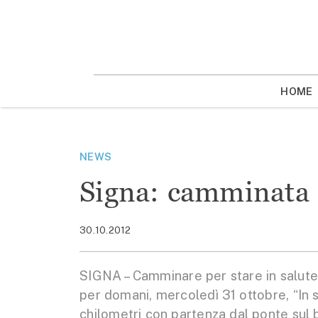
Vai
la
contenuto
HOME
NEWS
Signa: camminata c
30.10.2012
SIGNA – Camminare per stare in salute.
per domani, mercoledì 31 ottobre, “In s
chilometri con partenza dal ponte sul bi