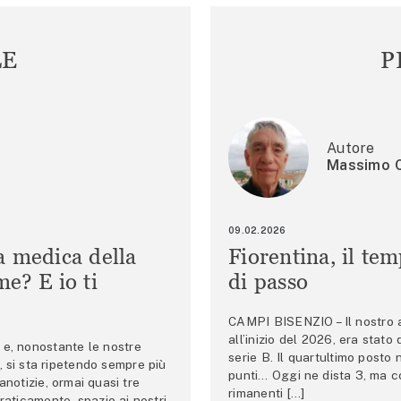
LE
P
Autore
Massimo C
09.02.2026
a medica della
Fiorentina, il te
e? E io ti
di passo
CAMPI BISENZIO – Il nostro au
all’inizio del 2026, era stato
e, nonostante le nostre
serie B. Il quartultimo posto
 si sta ripetendo sempre più
punti… Oggi ne dista 3, ma co
anotizie, ormai quasi tre
rimanenti […]
raticamente, spazio ai nostri