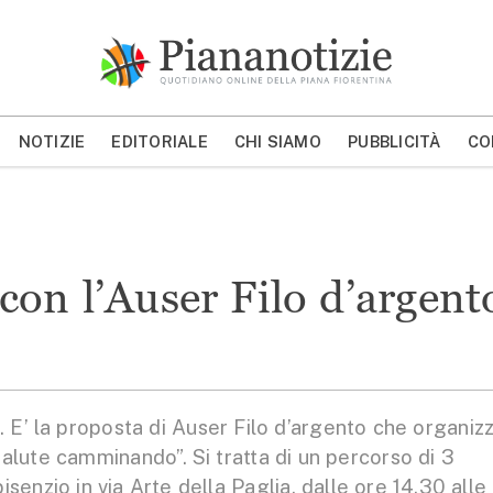
Piana Notizie
Le notizie della Piana
NOTIZIE
EDITORIALE
CHI SIAMO
PUBBLICITÀ
CO
MOSTRA/NASCONDI CERCA
on l’Auser Filo d’argent
 E’ la proposta di Auser Filo d’argento che organiz
alute camminando”. Si tratta di un percorso di 3
senzio in via Arte della Paglia, dalle ore 14.30 alle