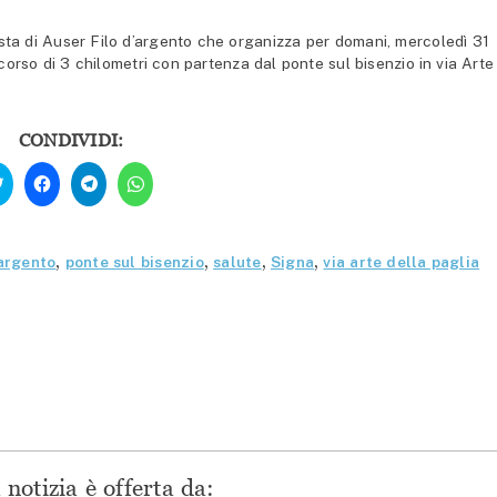
sta di Auser Filo d’argento che organizza per domani, mercoledì 31
corso di 3 chilometri con partenza dal ponte sul bisenzio in via Arte
CONDIVIDI:
Fai
Fai
Fai
Fai
clic
clic
clic
clic
qui
per
per
per
per
condividere
condividere
condividere
condividere
su
su
su
su
Facebook
Telegram
WhatsApp
Twitter
(Si
(Si
(Si
'argento
,
ponte sul bisenzio
,
salute
,
Signa
,
via arte della paglia
(Si
apre
apre
apre
apre
in
in
in
in
una
una
una
una
nuova
nuova
nuova
nuova
finestra)
finestra)
finestra)
finestra)
notizia è offerta da: