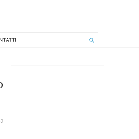
NTATTI
o
za