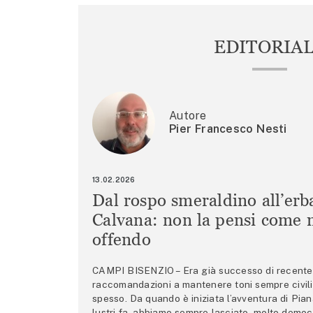
EDITORIA
Autore
Pier Francesco Nesti
13.02.2026
Dal rospo smeraldino all’erb
Calvana: non la pensi come m
offendo
CAMPI BISENZIO – Era già successo di recente 
raccomandazioni a mantenere toni sempre civili,
spesso. Da quando è iniziata l’avventura di Pian
lustri fa, abbiamo sempre lasciato, molto democ