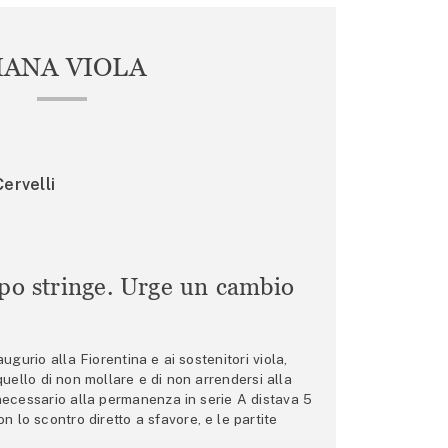
IANA VIOLA
ervelli
mpo stringe. Urge un cambio
gurio alla Fiorentina e ai sostenitori viola,
 quello di non mollare e di non arrendersi alla
 necessario alla permanenza in serie A distava 5
n lo scontro diretto a sfavore, e le partite