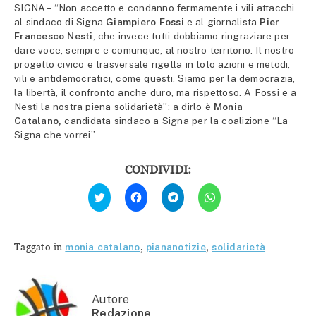
SIGNA – “Non accetto e condanno fermamente i vili attacchi
al sindaco di Signa
Giampiero Fossi
e al giornalista
Pier
Francesco Nesti
, che invece tutti dobbiamo ringraziare per
dare voce, sempre e comunque, al nostro territorio. Il nostro
progetto civico e trasversale rigetta in toto azioni e metodi,
vili e antidemocratici, come questi. Siamo per la democrazia,
la libertà, il confronto anche duro, ma rispettoso. A Fossi e a
Nesti la nostra piena solidarietà”: a dirlo è
Monia
Catalano,
candidata sindaco a Signa per la coalizione “La
Signa che vorrei”.
CONDIVIDI:
Fai
Fai
Fai
Fai
clic
clic
clic
clic
qui
per
per
per
per
condividere
condividere
condividere
condividere
su
su
su
su
Facebook
Telegram
WhatsApp
Twitter
(Si
(Si
(Si
Taggato in
monia catalano
,
piananotizie
,
solidarietà
(Si
apre
apre
apre
apre
in
in
in
in
una
una
una
una
nuova
nuova
nuova
nuova
finestra)
finestra)
finestra)
finestra)
Autore
Redazione