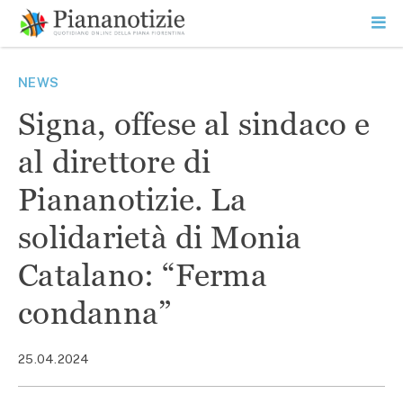
Vai
la
SEARCH
ME
contenuto
PR
Piana Notizie
Le notizie della Piana
NEWS
Signa, offese al sindaco e
al direttore di
Piananotizie. La
solidarietà di Monia
Catalano: “Ferma
condanna”
25.04.2024