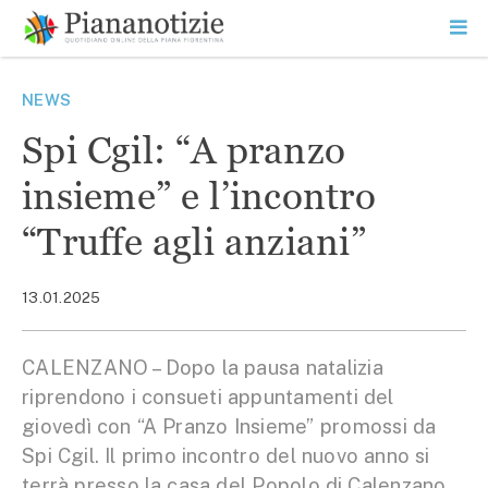
Vai
la
SEARCH
ME
contenuto
PR
Piana Notizie
Le notizie della Piana
NEWS
Spi Cgil: “A pranzo
insieme” e l’incontro
“Truffe agli anziani”
13.01.2025
CALENZANO – Dopo la pausa natalizia
riprendono i consueti appuntamenti del
giovedì con “A Pranzo Insieme” promossi da
Spi Cgil. Il primo incontro del nuovo anno si
terrà presso la casa del Popolo di Calenzano