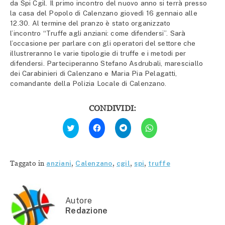
da Spi Cgil. Il primo incontro del nuovo anno si terrà presso
la casa del Popolo di Calenzano giovedì 16 gennaio alle
12.30. Al termine del pranzo è stato organizzato
l’incontro “Truffe agli anziani: come difendersi”. Sarà
l’occasione per parlare con gli operatori del settore che
illustreranno le varie tipologie di truffe e i metodi per
difendersi. Parteciperanno Stefano Asdrubali, maresciallo
dei Carabinieri di Calenzano e Maria Pia Pelagatti,
comandante della Polizia Locale di Calenzano.
CONDIVIDI:
Fai
Fai
Fai
Fai
clic
clic
clic
clic
qui
per
per
per
per
condividere
condividere
condividere
condividere
su
su
su
su
Facebook
Telegram
WhatsApp
Twitter
(Si
(Si
(Si
Taggato in
anziani
,
Calenzano
,
cgil
,
spi
,
truffe
(Si
apre
apre
apre
apre
in
in
in
in
una
una
una
una
nuova
nuova
nuova
nuova
finestra)
finestra)
finestra)
finestra)
Autore
Redazione