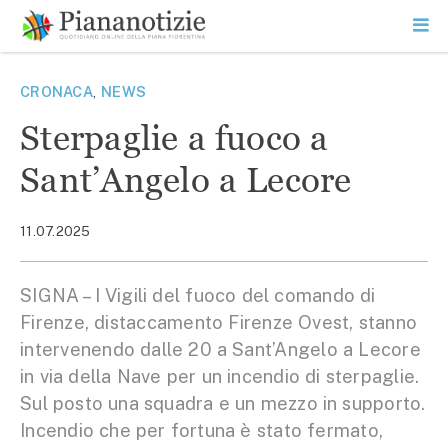
Vai
la
SEARCH
ME
contenuto
PR
Piana Notizie
Le notizie della Piana
CRONACA
,
NEWS
Sterpaglie a fuoco a
Sant’Angelo a Lecore
11.07.2025
SIGNA – I Vigili del fuoco del comando di
Firenze, distaccamento Firenze Ovest, stanno
intervenendo dalle 20 a Sant’Angelo a Lecore
in via della Nave per un incendio di sterpaglie.
Sul posto una squadra e un mezzo in supporto.
Incendio che per fortuna è stato fermato,