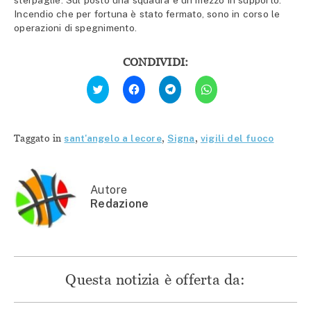
Incendio che per fortuna è stato fermato, sono in corso le
operazioni di spegnimento.
CONDIVIDI:
Fai
Fai
Fai
Fai
clic
clic
clic
clic
qui
per
per
per
per
condividere
condividere
condividere
condividere
su
su
su
su
Facebook
Telegram
WhatsApp
Twitter
(Si
(Si
(Si
Taggato in
sant'angelo a lecore
,
Signa
,
vigili del fuoco
(Si
apre
apre
apre
apre
in
in
in
in
una
una
una
una
nuova
nuova
nuova
nuova
finestra)
finestra)
finestra)
finestra)
Autore
Redazione
Questa notizia è offerta da: