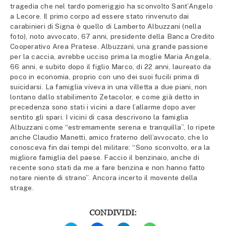
tragedia che nel tardo pomeriggio ha sconvolto Sant’Angelo
a Lecore. Il primo corpo ad essere stato rinvenuto dai
carabinieri di Signa è quello di Lamberto Albuzzani (nella
foto), noto avvocato, 67 anni, presidente della Banca Credito
Cooperativo Area Pratese. Albuzzani, una grande passione
per la caccia, avrebbe ucciso prima la moglie Maria Angela,
66 anni, e subito dopo il figlio Marco, di 22 anni, laureato da
poco in economia, proprio con uno dei suoi fucili prima di
suicidarsi. La famiglia viveva in una villetta a due piani, non
lontano dallo stabilimento Zetacolor, e come già detto in
precedenza sono stati i vicini a dare l’allarme dopo aver
sentito gli spari. I vicini di casa descrivono la famiglia
Albuzzani come “estremamente serena e tranquilla”, lo ripete
anche Claudio Manetti, amico fraterno dell’avvocato, che lo
conosceva fin dai tempi del militare: “Sono sconvolto, era la
migliore famiglia del paese. Faccio il benzinaio, anche di
recente sono stati da me a fare benzina e non hanno fatto
notare niente di strano”. Ancora incerto il movente della
strage.
CONDIVIDI:
Fai
Fai
Fai
Fai