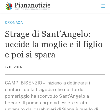
Vai
la
SEARCH
ME
contenuto
PR
Piana Notizie
Le notizie della Piana
CRONACA
Strage di Sant’Angelo:
uccide la moglie e il figlio
e poi si spara
17.01.2014
CAMPI BISENZIO – Iniziano a delinearsi i
contorni della tragedia che nel tardo
pomeriggio ha sconvolto Sant’Angelo a
Lecore. Il primo corpo ad essere stato
rinvenuto dai carabinieri di Signa è quello di