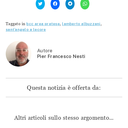
clic
clic
clic
clic
qui
per
per
per
per
condividere
condividere
condividere
condividere
su
su
su
su
Facebook
Telegram
WhatsApp
Twitter
(Si
(Si
(Si
Taggato in
bcc area pratese
,
lamberto albuzzani
,
(Si
apre
apre
apre
apre
in
in
in
sant'angelo a lecore
in
una
una
una
una
nuova
nuova
nuova
nuova
finestra)
finestra)
finestra)
finestra)
Autore
Pier Francesco Nesti
Questa notizia è offerta da:
Altri articoli sullo stesso argomento...