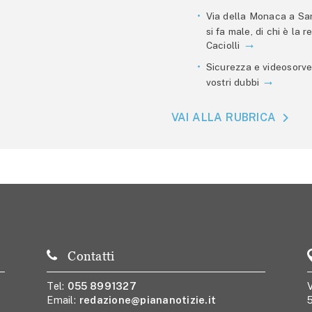
Via della Monaca a San
si fa male, di chi è la
Caciolli
Sicurezza e videosorve
vostri dubbi
VAI ALLA RUBRICA
Contatti
Tel:
055 8991327
V
Email:
redazione@piananotizie.it
5