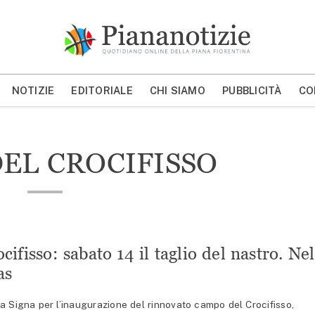
Piana Notizie
Le notizie della Piana
NOTIZIE
EDITORIALE
CHI SIAMO
PUBBLICITÀ
CO
MOSTRA/NASCONDI CERCA
EL CROCIFISSO
ifisso: sabato 14 il taglio del nastro. Nel
as
 a Signa per l’inaugurazione del rinnovato campo del Crocifisso,