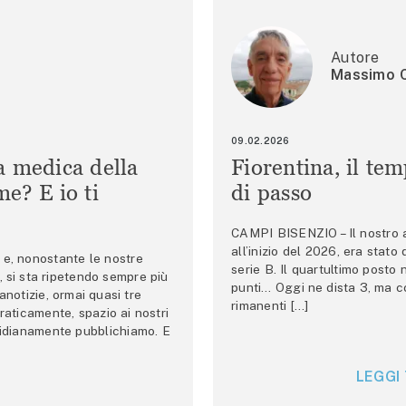
Autore
Massimo C
09.02.2026
a medica della
Fiorentina, il te
e? E io ti
di passo
CAMPI BISENZIO – Il nostro au
all’inizio del 2026, era stato
e, nonostante le nostre
serie B. Il quartultimo posto
 si sta ripetendo sempre più
punti… Oggi ne dista 3, ma co
anotizie, ormai quasi tre
rimanenti […]
raticamente, spazio ai nostri
tidianamente pubblichiamo. E
LEGGI 