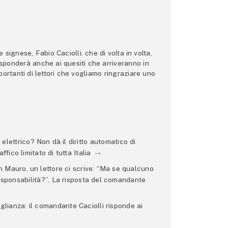
ignese, Fabio Caciolli, che di volta in volta,
 risponderà anche ai quesiti che arriveranno in
ortanti di lettori che vogliamo ringraziare uno
lettrico? Non dà il diritto automatico di
ffico limitato di tutta Italia
 Mauro, un lettore ci scrive: “Ma se qualcuno
 responsabilità?”. La risposta del comandante
glianza: il comandante Caciolli risponde ai