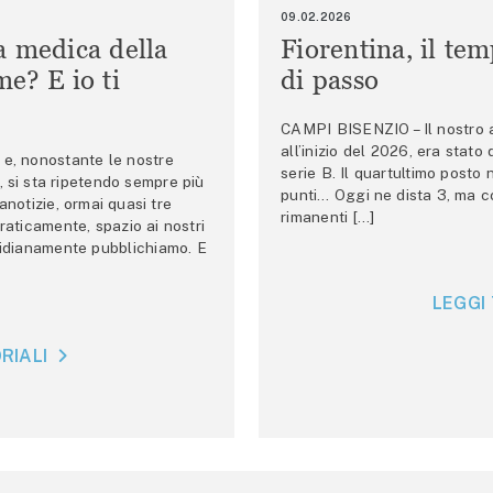
09.02.2026
a medica della
Fiorentina, il te
e? E io ti
di passo
CAMPI BISENZIO – Il nostro au
all’inizio del 2026, era stato
e, nonostante le nostre
serie B. Il quartultimo posto
 si sta ripetendo sempre più
punti… Oggi ne dista 3, ma co
anotizie, ormai quasi tre
rimanenti […]
raticamente, spazio ai nostri
tidianamente pubblichiamo. E
LEGGI 
RIALI