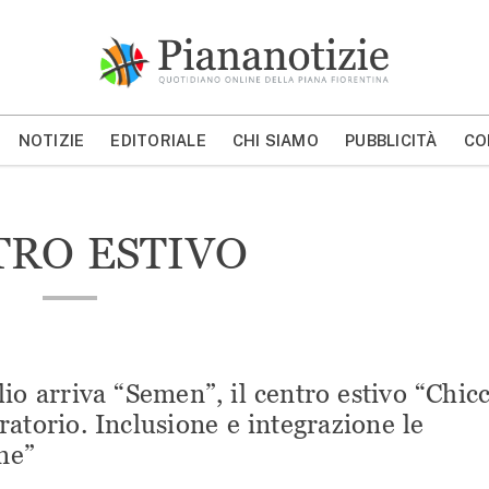
Piana Notizie
Le notizie della Piana
NOTIZIE
EDITORIALE
CHI SIAMO
PUBBLICITÀ
CO
MOSTRA/NASCONDI CERCA
TRO ESTIVO
glio arriva “Semen”, il centro estivo “Chic
ratorio. Inclusione e integrazione le
ne”