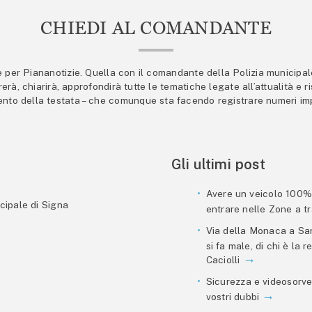
CHIEDI AL COMANDANTE
er Piananotizie. Quella con il comandante della Polizia municipale s
trerà, chiarirà, approfondirà tutte le tematiche legate all’attualità e
mento della testata – che comunque sta facendo registrare numeri imp
Gli ultimi post
Avere un veicolo 100% e
cipale di Signa
entrare nelle Zone a tra
Via della Monaca a San
si fa male, di chi è la
Caciolli
Sicurezza e videosorve
vostri dubbi