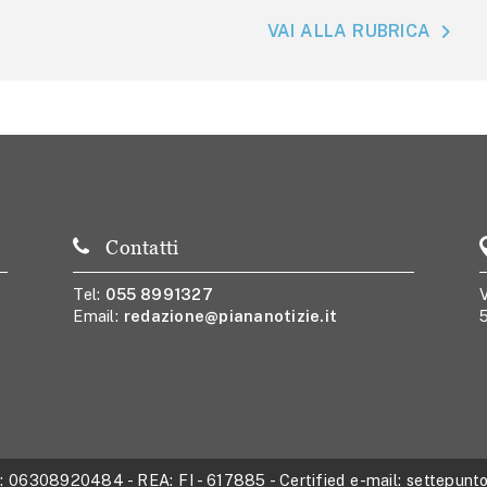
VAI ALLA RUBRICA
Contatti
Tel:
055 8991327
V
Email:
redazione@piananotizie.it
5
T:
06308920484
- REA:
FI - 617885
- Certified e-mail:
settepunto