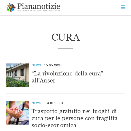
Vai
la
SEARCH
ME
contenuto
PR
Piana Notizie
Le notizie della Piana
CURA
NEWS
15.05.2025
“La rivoluzione della cura”
all’Auser
NEWS
04.01.2023
Trasporto gratuito nei luoghi di
cura per le persone con fragilità
socio-economica