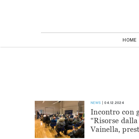
Vai
la
contenuto
HOME
NEWS
04.12.2024
Incontro con g
“Risorse dalla
Vainella, pres