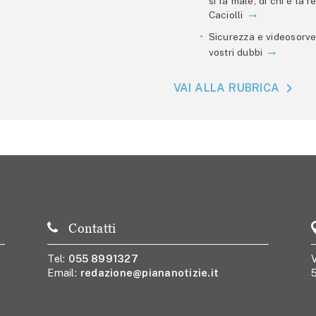
si fa male, di chi è la
Caciolli
Sicurezza e videosorve
vostri dubbi
VAI ALLA RUBRICA
Contatti
Tel:
055 8991327
V
Email:
redazione@piananotizie.it
5