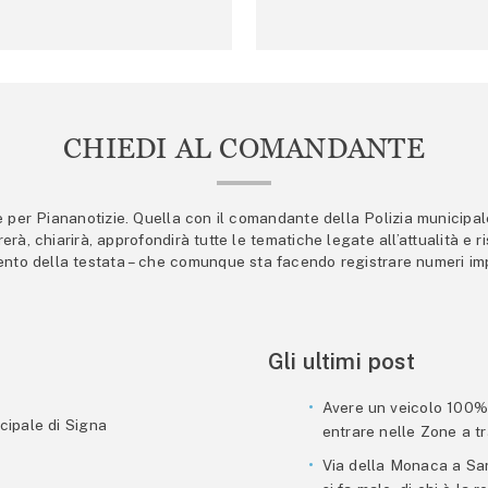
CHIEDI AL COMANDANTE
er Piananotizie. Quella con il comandante della Polizia municipale s
trerà, chiarirà, approfondirà tutte le tematiche legate all’attualità e
mento della testata – che comunque sta facendo registrare numeri imp
Gli ultimi post
Avere un veicolo 100% e
cipale di Signa
entrare nelle Zone a tra
Via della Monaca a San