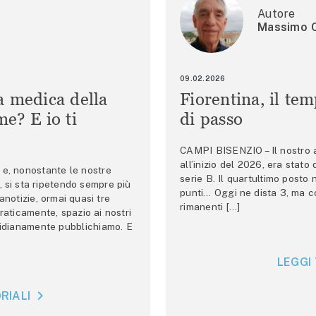
Autore
Massimo C
09.02.2026
a medica della
Fiorentina, il te
e? E io ti
di passo
CAMPI BISENZIO – Il nostro au
all’inizio del 2026, era stato
e, nonostante le nostre
serie B. Il quartultimo posto
 si sta ripetendo sempre più
punti… Oggi ne dista 3, ma co
anotizie, ormai quasi tre
rimanenti […]
raticamente, spazio ai nostri
tidianamente pubblichiamo. E
LEGGI 
RIALI