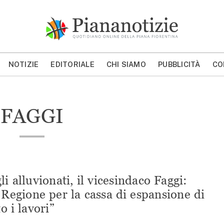
Piana Notizie
Le notizie della Piana
NOTIZIE
EDITORIALE
CHI SIAMO
PUBBLICITÀ
CO
MOSTRA/NASCONDI CERCA
FAGGI
li alluvionati, il vicesindaco Faggi:
 Regione per la cassa di espansione di
to i lavori”