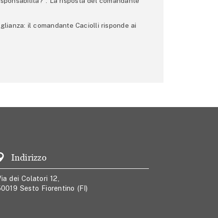
 responsabilità?”. La risposta del comandante
glianza: il comandante Caciolli risponde ai
Indirizzo
ia dei Colatori 12,
0019 Sesto Fiorentino (FI)