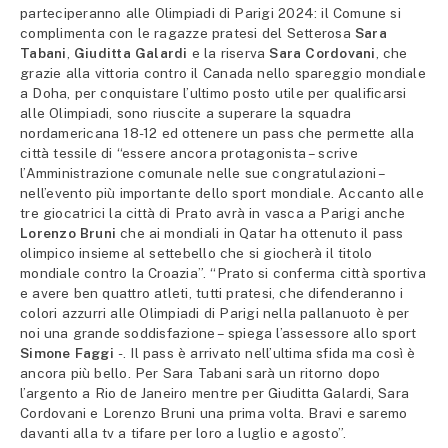
parteciperanno alle Olimpiadi di Parigi 2024: il Comune si
complimenta con le ragazze pratesi del Setterosa
Sara
Tabani
,
Giuditta Galardi
e la riserva
Sara Cordovani
, che
grazie alla vittoria contro il Canada nello spareggio mondiale
a Doha, per conquistare l’ultimo posto utile per qualificarsi
alle Olimpiadi, sono riuscite a superare la squadra
nordamericana 18-12 ed ottenere un pass che permette alla
città tessile di “essere ancora protagonista – scrive
l’Amministrazione comunale nelle sue congratulazioni –
nell’evento più importante dello sport mondiale. Accanto alle
tre giocatrici la città di Prato avrà in vasca a Parigi anche
Lorenzo Bruni
che ai mondiali in Qatar ha ottenuto il pass
olimpico insieme al settebello che si giocherà il titolo
mondiale contro la Croazia”. “Prato si conferma città sportiva
e avere ben quattro atleti, tutti pratesi, che difenderanno i
colori azzurri alle Olimpiadi di Parigi nella pallanuoto è per
noi una grande soddisfazione – spiega l’assessore allo sport
Simone Faggi
-. Il pass è arrivato nell’ultima sfida ma così è
ancora più bello. Per Sara Tabani sarà un ritorno dopo
l’argento a Rio de Janeiro mentre per Giuditta Galardi, Sara
Cordovani e Lorenzo Bruni una prima volta. Bravi e saremo
davanti alla tv a tifare per loro a luglio e agosto”.