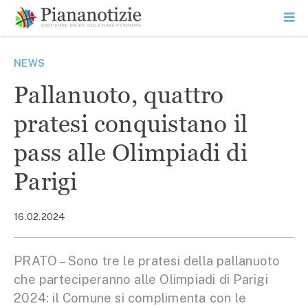
Vai
la
SEARCH
ME
contenuto
PR
Piana Notizie
Le notizie della Piana
NEWS
Pallanuoto, quattro
pratesi conquistano il
pass alle Olimpiadi di
Parigi
16.02.2024
PRATO – Sono tre le pratesi della pallanuoto
che parteciperanno alle Olimpiadi di Parigi
2024: il Comune si complimenta con le