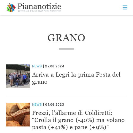
Vai
la
SEARCH
ME
contenuto
PR
Piana Notizie
Le notizie della Piana
GRANO
NEWS
27.06.2024
Arriva a Legri la prima Festa del
grano
NEWS
07.06.2023
Prezzi, l’allarme di Coldiretti:
“Crolla il grano (-40%) ma volano
pasta (+41%) e pane (+9%)”