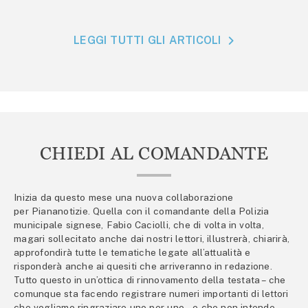
LEGGI TUTTI GLI ARTICOLI
CHIEDI AL COMANDANTE
Inizia da questo mese una nuova collaborazione
per Piananotizie. Quella con il comandante della Polizia
municipale signese, Fabio Caciolli, che di volta in volta,
magari sollecitato anche dai nostri lettori, illustrerà, chiarirà,
approfondirà tutte le tematiche legate all’attualità e
risponderà anche ai quesiti che arriveranno in redazione.
Tutto questo in un’ottica di rinnovamento della testata – che
comunque sta facendo registrare numeri importanti di lettori
che vogliamo ringraziare uno per uno – e che non intende