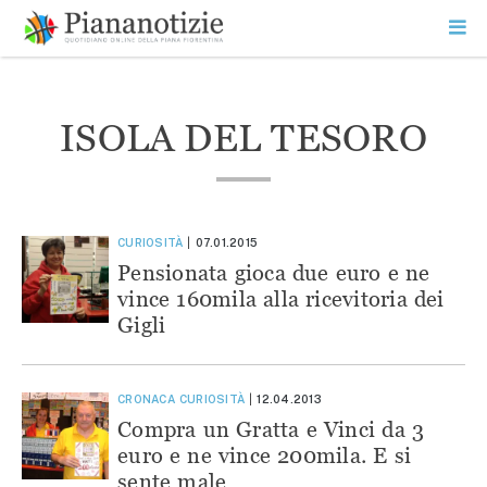
Vai
la
SEARCH
ME
contenuto
PR
Piana Notizie
Le notizie della Piana
ISOLA DEL TESORO
CURIOSITÀ
07.01.2015
Pensionata gioca due euro e ne
vince 160mila alla ricevitoria dei
Gigli
CRONACA
CURIOSITÀ
12.04.2013
Compra un Gratta e Vinci da 3
euro e ne vince 200mila. E si
sente male