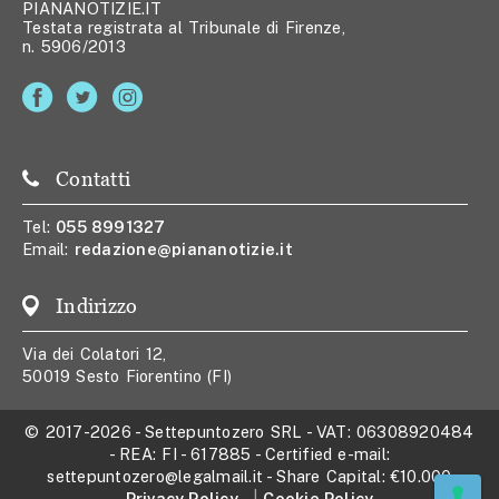
PIANANOTIZIE.IT
Testata registrata al Tribunale di Firenze,
n. 5906/2013
Contatti
Tel:
055 8991327
Email:
redazione@piananotizie.it
Indirizzo
Via dei Colatori 12,
50019 Sesto Fiorentino (FI)
© 2017-2026
-
Settepuntozero SRL
- VAT:
06308920484
- REA:
FI - 617885
- Certified e-mail:
settepuntozero@legalmail.it
- Share Capital:
€10.000
Privacy Policy
Cookie Policy