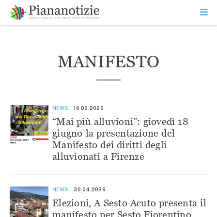
Vai
la
SEARCH
ME
contenuto
PR
Piana Notizie
Le notizie della Piana
MANIFESTO
NEWS
16.06.2026
“Mai più alluvioni”: giovedì 18
giugno la presentazione del
Manifesto dei diritti degli
alluvionati a Firenze
NEWS
30.04.2026
Elezioni, A Sesto Acuto presenta il
manifesto per Sesto Fiorentino