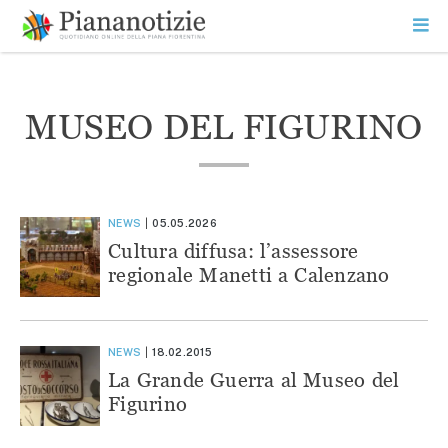
Vai
la
SEARCH
ME
contenuto
PR
Piana Notizie
Le notizie della Piana
MUSEO DEL FIGURINO
NEWS
05.05.2026
Cultura diffusa: l’assessore
regionale Manetti a Calenzano
NEWS
18.02.2015
La Grande Guerra al Museo del
Figurino